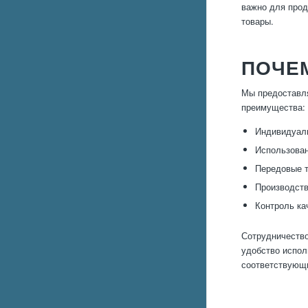
важно для прод
товары.
ПОЧЕ
Мы предоставля
преимущества:
Индивидуаль
Использован
Передовые т
Производств
Контроль ка
Сотрудничество
удобство испол
соответствующи