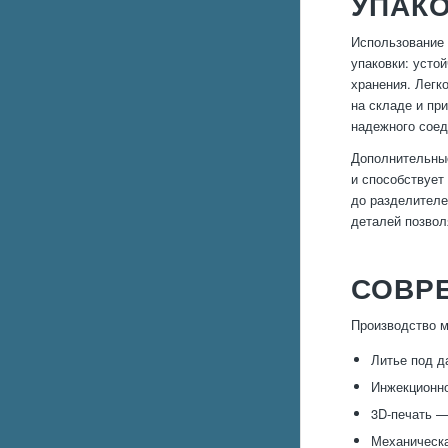
УПАК
Использование 
упаковки: усто
хранения. Легк
на складе и пр
надежного соед
Дополнительные
и способствует
до разделителе
деталей позвол
СОВР
Производство м
Литье под 
Инжекционно
3D-печать —
Механическа