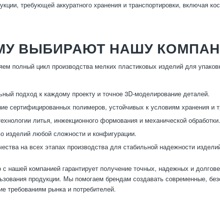
укции, требующей аккуратного хранения и транспортировки, включая ко
МУ ВЫБИРАЮТ НАШУ КОМПА
ем полный цикл производства мелких пластиковых изделий для упаковк
ный подход к каждому проекту и точное 3D-моделирование деталей.
ие сертифицированных полимеров, устойчивых к условиям хранения и т
ехнологии литья, инжекционного формования и механической обработки
о изделий любой сложности и конфигурации.
чества на всех этапах производства для стабильной надежности издели
 с нашей компанией гарантирует получение точных, надежных и долгов
ьзования продукции. Мы помогаем брендам создавать современные, без
е требованиям рынка и потребителей.