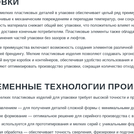
ОВКИ
мелких пластиковых деталей в упаковке обеспечивает целый ряд преим
йчивые к механическим повреждениям и перепадам температур, они сохр
ость материала снижает общий вес упаковки, что положительно влияет 
и доставке конечным потребителям. Пластиковые элементы также облада
инения частей упаковки без зазоров и люфтов.
 преимущества включают возможность создания элементов различной ф
 её брендингу. Мелкие пластиковые изделия позволяют создавать эргон
й внутри коробок и контейнеров, обеспечивая удобство использования и
яют оптимизировать производство упаковки, сокращая количество отход
ЕМЕННЫЕ ТЕХНОЛОГИИ ПРОИ
елких пластиковых изделий для упаковки требует высокой точности и п
давлением — для получения деталей сложной формы с минимальными д
е формование — оптимальное решение для серийного производства с в
 используется для прототипирования и мелких серий с уникальными фо
я обработка — обеспечивает точность сверления, фрезеровки и подгонк