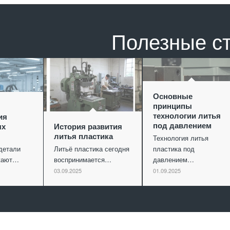
Полезные с
Основные
принципы
технологии литья
ия
под давлением
ых
История развития
литья пластика
Технология литья
детали
Литьё пластика сегодня
пластика под
ужают…
воспринимается…
давлением…
03.09.2025
01.09.2025