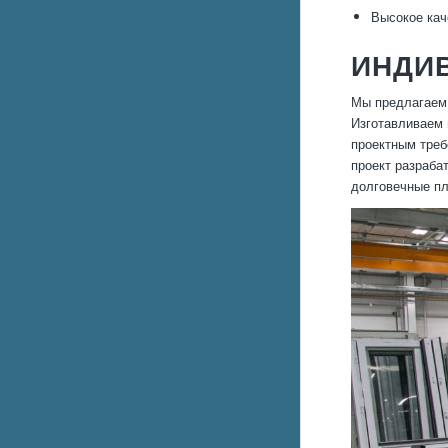
Высокое кач
ИНДИ
Мы предлагаем 
Изготавливаем 
проектным треб
проект разраба
долговечные пл