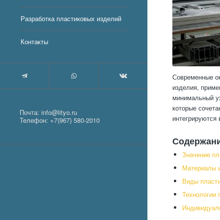
Разработка пластиковых изделий
Контакты
Современные ок
изделия, приме
минимальный ух
которые сочета
Почта:
info@lityo.ru
интегрируются 
Телефон:
+7(967) 580-2010
Содержан
Значение пл
Материалы и
Виды пласти
Технологии 
Индивидуаль