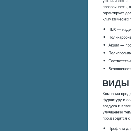
устойчивостью 
прозрачность, 
гарантирует до
климатических 
ПВХ — надеж
Поликарбона
Акрил — про
Полипропиле
Соответстви
Безопасност
ВИДЫ 
Компания предл
фурнитуру и со
воздуха и влаг
улучшению тепл
производятся с
Профили для