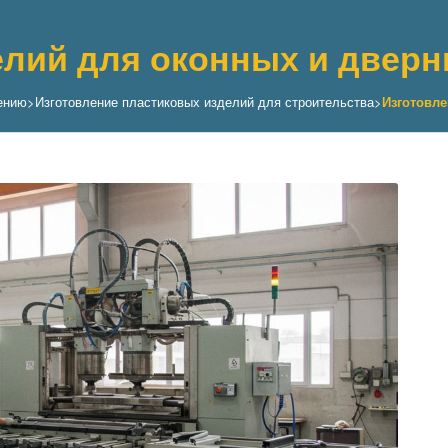
елий для оконных и дверн
ению
>
Изготовление пластиковых изделий для строительства
>
Изготовле