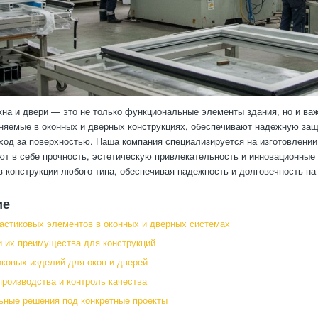
на и двери — это не только функциональные элементы здания, но и важ
няемые в оконных и дверных конструкциях, обеспечивают надежную защит
од за поверхностью. Наша компания специализируется на изготовлении 
ют в себе прочность, эстетическую привлекательность и инновационные
в конструкции любого типа, обеспечивая надежность и долговечность на
ие
астиковых элементов в оконных и дверных системах
 их преимущества для конструкций
ковых изделий для окон и дверей
производства и контроль качества
ные решения под конкретные проекты