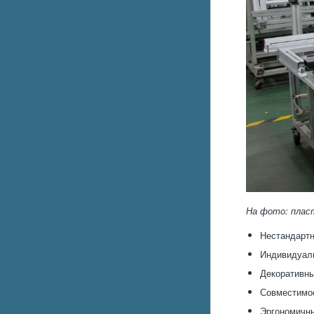
На фото: плас
Нестандарт
Индивидуал
Декоративны
Совместимос
Эргономичны