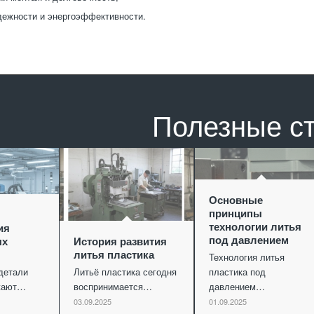
дежности и энергоэффективности.
Полезные с
Основные
принципы
технологии литья
ия
под давлением
ых
История развития
литья пластика
Технология литья
детали
Литьё пластика сегодня
пластика под
ужают…
воспринимается…
давлением…
03.09.2025
01.09.2025