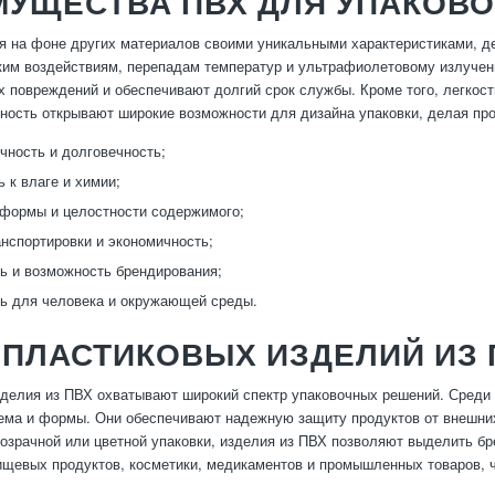
МУЩЕСТВА ПВХ ДЛЯ УПАКОВ
 на фоне других материалов своими уникальными характеристиками, д
ким воздействиям, перепадам температур и ультрафиолетовому излуч
х повреждений и обеспечивают долгий срок службы. Кроме того, легкос
ность открывают широкие возможности для дизайна упаковки, делая пр
чность и долговечность;
 к влаге и химии;
формы и целостности содержимого;
анспортировки и экономичность;
ь и возможность брендирования;
ь для человека и окружающей среды.
ПЛАСТИКОВЫХ ИЗДЕЛИЙ ИЗ 
делия из ПВХ охватывают широкий спектр упаковочных решений. Среди н
ема и формы. Они обеспечивают надежную защиту продуктов от внешних
озрачной или цветной упаковки, изделия из ПВХ позволяют выделить б
ищевых продуктов, косметики, медикаментов и промышленных товаров, 