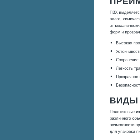
ПРЕИ
ПВХ выделяется
влаге, химичес
от механически
форм и прозрач
Высокая про
Устойчивость
Сохранение 
Легкость тр
Прозрачност
Безопасност
ВИДЫ 
Пластиковые из
различного объ
возможности пр
для упаковки п