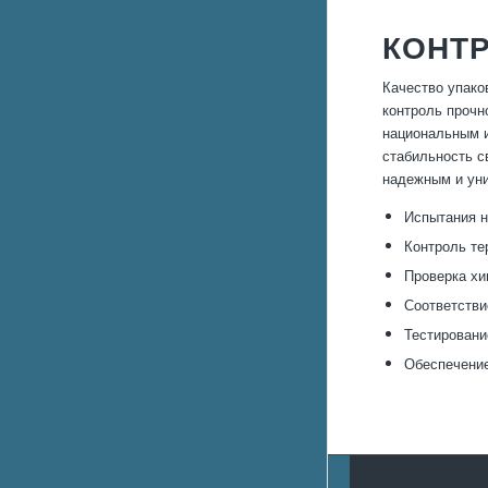
КОНТР
Качество упако
контроль прочн
национальным и
стабильность с
надежным и ун
Испытания н
Контроль те
Проверка хи
Соответстви
Тестировани
Обеспечение