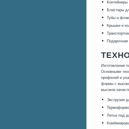
Контейнеры 
Блистеры дл
Тубы и флак
Крышки и ко
Транспортна
Подарочная 
ТЕХНО
Изготовление п
Основными техн
профилей и упа
формы с высоко
высокое качест
Экструзия д
Термоформов
Литье под д
Комбиниров