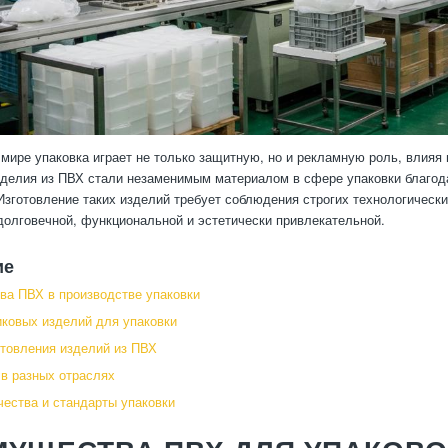
мире упаковка играет не только защитную, но и рекламную роль, влияя н
делия из ПВХ стали незаменимым материалом в сфере упаковки благода
Изготовление таких изделий требует соблюдения строгих технологическ
долговечной, функциональной и эстетически привлекательной.
ие
а ПВХ в производстве упаковки
ковых изделий для упаковки
товления изделий из ПВХ
в разных отраслях
чества и стандарты упаковки