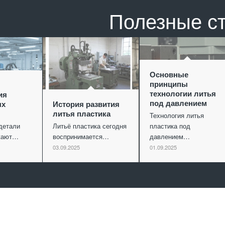
Полезные с
Основные
принципы
технологии литья
ия
под давлением
ых
История развития
литья пластика
Технология литья
детали
Литьё пластика сегодня
пластика под
ужают…
воспринимается…
давлением…
03.09.2025
01.09.2025