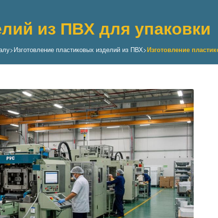
лий из ПВХ для упаковки
алу
>
Изготовление пластиковых изделий из ПВХ
>
Изготовление пластик