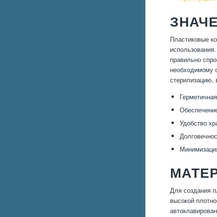
ЗНАЧЕ
Пластиковые ко
использования.
правильно спро
необходимому о
стерилизацию, 
Герметичная
Обеспечение
Удобство хр
Долговечнос
Минимизация
МАТЕ
Для создания п
высокой плотно
автоклавирован