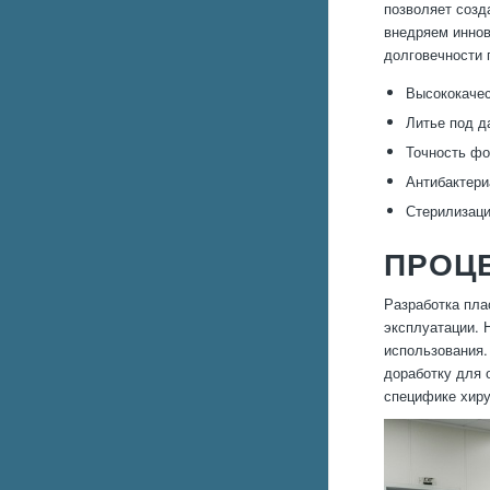
позволяет созд
внедряем иннов
долговечности 
Высококачес
Литье под д
Точность фо
Антибактери
Стерилизаци
ПРОЦ
Разработка пла
эксплуатации. 
использования.
доработку для 
специфике хиру