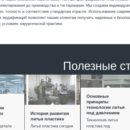
роектирования до производства и тестирования. Мы создаем индивидуа
во, точность и соответствие стандартам отрасли. Использование совре
х модификаций позволяет нашим клиентам получать надежные и безопас
 условиях хирургической практики.
Полезные с
Основные
принципы
технологии литья
ия
под давлением
ых
История развития
литья пластика
Технология литья
детали
Литьё пластика сегодня
пластика под