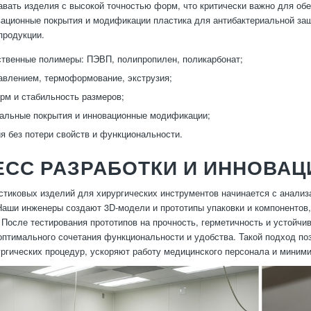
авать изделия с высокой точностью форм, что критически важно для об
ационные покрытия и модификации пластика для антибактериальной защ
продукции.
твенные полимеры: ПЭВП, полипропилен, поликарбонат;
авлением, термоформование, экструзия;
рм и стабильность размеров;
альные покрытия и инновационные модификации;
я без потери свойств и функциональности.
ЕСС РАЗРАБОТКИ И ИННОВА
стиковых изделий для хирургических инструментов начинается с анализ
Наши инженеры создают 3D-модели и прототипы упаковки и компонентов,
 После тестирования прототипов на прочность, герметичность и устойч
оптимального сочетания функциональности и удобства. Такой подход по
ргических процедур, ускоряют работу медицинского персонала и миним