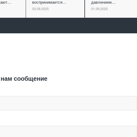
ужают…
воспринимается…
давлением…
03.09.2025
01.09.2025
Отправить заявку
 нам сообщение