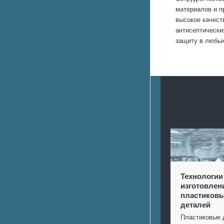
материалов и п
высокое качест
антисептически
защиту в любых
Технологии
изготовлен
пластиков
деталей
Пластиковые 