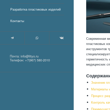
Разработка пластиковых изделий
Контакты
Современная ме
пластиковых ко
инструментов т
специализирует
Почта:
info@lityo.ru
герметичность 
Телефон:
+7(967) 580-2010
медицинских сп
Содержан
Значение пл
Материалы и
Процесс раз
Контроль ка
Преимуществ