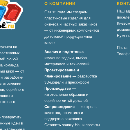
О КОМПАНИИ
КОНТ
Наш ад
С 2015 года мы создаём
поселе
пластиковые изделия для
Киевск
бизнеса и частных заказчиков
домовл
— от инженерных компонентов
Румянц
до готовой продукции «под
ключ».
руемся на
Почта:
Анализ и подготовка
—
ластиковых
Телеф
изучение задачи, выбор
лей любой
материалов и технологий
ша команда
Проектирование и
ый цикл — от
планирование
— разработка
 и разработки
3D-модели и пресс-форм
зготовления
Производство
—
ов, серийного
изготовление образцов и
дующего
серийное литьё деталей
готового
Сопровождение
— контроль
качества, логистика и
 превратить
поддержка заказчика
ожные идеи в
Оставить заявку
Наши проекты
е, надёжные и