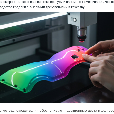
вномерность окрашивания, температуру и параметры смешивания, что о
водстве изделий с высокими требованиями к качеству.
 методы окрашивания обеспечивают насыщенные цвета и долгове