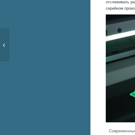
отслеживать ра
серийном произ
Энергоэффективные
сервоприводы
Современные