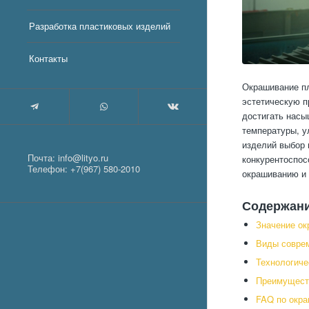
Разработка пластиковых изделий
Контакты
Окрашивание пл
эстетическую п
достигать насы
температуры, у
изделий выбор
Почта:
info@lityo.ru
конкурентоспос
Телефон:
+7(967) 580-2010
окрашиванию и
Содержан
Значение о
Виды совре
Технологиче
Преимущест
FAQ по окр