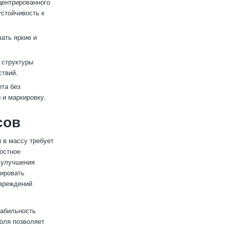
центрированного
устойчивость к
ать яркие и
 структуры
ствий.
та без
 и маркировку.
сов
 в массу требует
остное
я улучшения
лировать
овреждений
табильность
оля позволяет