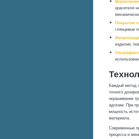
Вкрапление 
красителя н
механически
Покрытие п
глянцевые п
Импрегнаци
изделия, по
Ультрафиол
использован
Технол
Каждый метод о
точного дозиро
окрашивание тр
адгезии. При п
мощность источ
материала.
Современные пр
процесса и мин