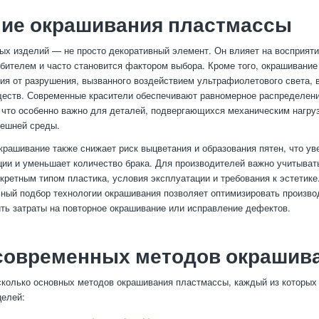
ние окрашивания пластмассы
ых изделий — не просто декоративный элемент. Он влияет на восприяти
бителем и часто становится фактором выбора. Кроме того, окрашивание
ия от разрушения, вызванного воздействием ультрафиолетового света, 
еств. Современные красители обеспечивают равномерное распределени
 что особенно важно для деталей, подвергающихся механическим нагру
нешней среды.
крашивание также снижает риск выцветания и образования пятен, что ув
ии и уменьшает количество брака. Для производителей важно учитыват
нкретным типом пластика, условия эксплуатации и требования к эстетике
ый подбор технологии окрашивания позволяет оптимизировать произво
ить затраты на повторное окрашивание или исправление дефектов.
современных методов окрашив
колько основных методов окрашивания пластмассы, каждый из которых
целей: