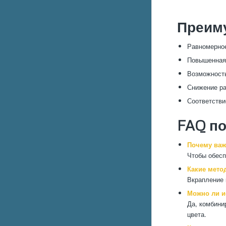
Преим
Равномерное
Повышенная 
Возможность
Снижение ра
Соответстви
FAQ п
Почему важ
Чтобы обесп
Какие мето
Вкрапление 
Можно ли и
Да, комбини
цвета.