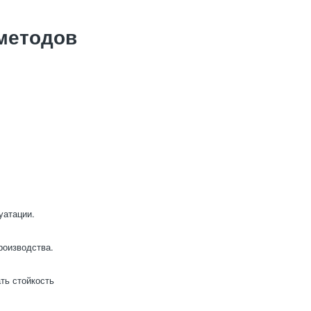
методов
уатации.
роизводства.
ть стойкость