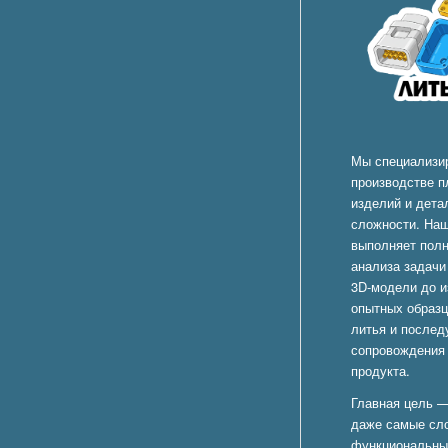
Мы специализи
производстве п
изделий и дета
сложности. На
выполняет полн
анализа задачи
3D-модели до и
опытных образц
литья и после
сопровождения 
продукта.
Главная цель —
даже самые сл
функциональны