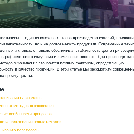
астмассы — один из ключевых этапов производства изделий, влияющий
ривлекательность, но и на долговечность продукции. Современные техн
щенных и стойких оттенков, обеспечивая стабильность цвета при воздей
льтрафиолетового излучения и химических веществ. Для производителе
 метода окрашивания становится важным фактором, определяющим
обность и качество продукции. В этой статье мы рассмотрим современн
 их преимущества.
ие
крашивания пластмассы
менных методов окрашивания
ские особенности процессов
ва использования новых методов
ашиванию пластмассы