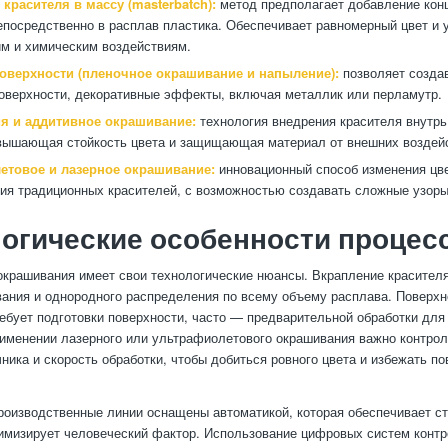
красителя в массу (masterbatch):
метод предполагает добавление кон
епосредственно в расплав пластика. Обеспечивает равномерный цвет и 
м и химическим воздействиям.
оверхности (пленочное окрашивание и напыление):
позволяет создав
оверхности, декоративные эффекты, включая металлик или перламутр.
я и аддитивное окрашивание:
технология внедрения красителя внутрь
вышающая стойкость цвета и защищающая материал от внешних воздей
етовое и лазерное окрашивание:
инновационный способ изменения цве
ия традиционных красителей, с возможностью создавать сложные узоры
огические особенности процес
крашивания имеет свои технологические нюансы. Вкрапление красителя
вания и однородного распределения по всему объему расплава. Поверхн
ебует подготовки поверхности, часто — предварительной обработки дл
рименении лазерного или ультрафиолетового окрашивания важно контро
ника и скорость обработки, чтобы добиться ровного цвета и избежать п
оизводственные линии оснащены автоматикой, которая обеспечивает с
имизирует человеческий фактор. Использование цифровых систем контр