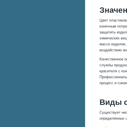
Значе
Цвет пластиков
конечным потре
защитить издел
химических вещ
массе изделия,
воздействию в
Качественное о
службы продукц
красителя с ко
Профессиональн
процесс и сниз
Виды 
Существует нес
определённых 