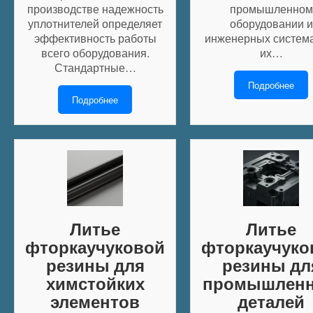
производстве надежность
промышленном
уплотнителей определяет
оборудовании и
эффективность работы
инженерных система
всего оборудования.
их…
Стандартные…
Подробнее
Подробнее
Литье
Литье
фторкаучуковой
фторкаучуко
резины для
резины дл
химстойких
промышлен
элементов
деталей