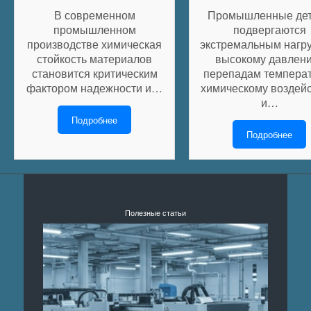
В современном
Промышленные де
промышленном
подвергаются
производстве химическая
экстремальным нагру
стойкость материалов
высокому давлен
становится критическим
перепадам темпера
фактором надежности и…
химическому воздей
и…
Подробнее
Подробнее
Полезные статьи