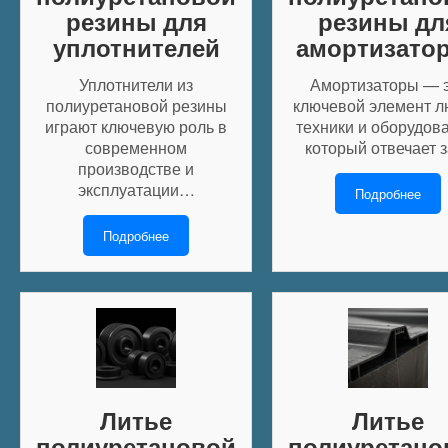
резины для
резины дл
уплотнителей
амортизато
Уплотнители из
Амортизаторы — 
полиуретановой резины
ключевой элемент 
играют ключевую роль в
техники и оборудов
современном
который отвечает 
производстве и
эксплуатации…
Подробнее
Подробнее
Литье
Литье
полиуретановой
полиуретано