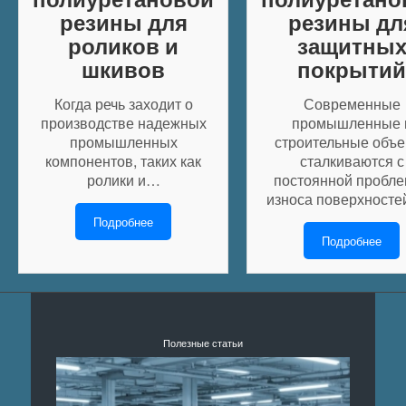
резины для
резины дл
роликов и
защитны
шкивов
покрытий
Когда речь заходит о
Современные
производстве надежных
промышленные 
промышленных
строительные объе
компонентов, таких как
сталкиваются с
ролики и…
постоянной пробл
износа поверхносте
Подробнее
Подробнее
Полезные статьи