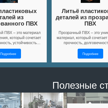
пластиковых
Литьё пластик
талей из
деталей из прозр
ванного ПВХ
ПВХ
й ПВХ – это материал
Прозрачный ПВХ – это уни
ения, который сочетает
материал, который сочетае
ность, устойчивость…
прочность, долговечнос
Подробнее
Подробнее
Полезные с