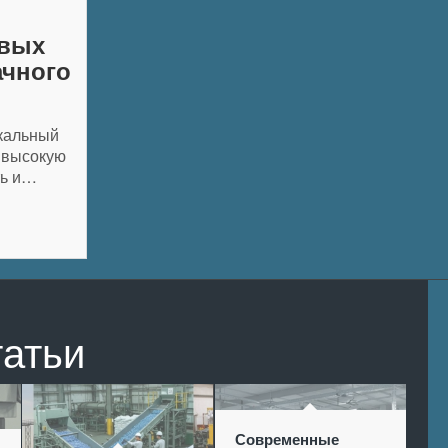
овых
ачного
кальный
т высокую
ть и…
татьи
Современные