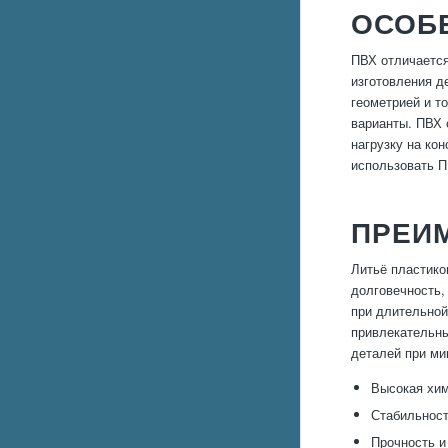
ОСОБЕ
ПВХ отличается
изготовления д
геометрией и т
варианты. ПВХ 
нагрузку на ко
использовать П
ПРЕИМ
Литьё пластико
долговечность,
при длительной
привлекательны
деталей при ми
Высокая хим
Стабильност
Прочность и