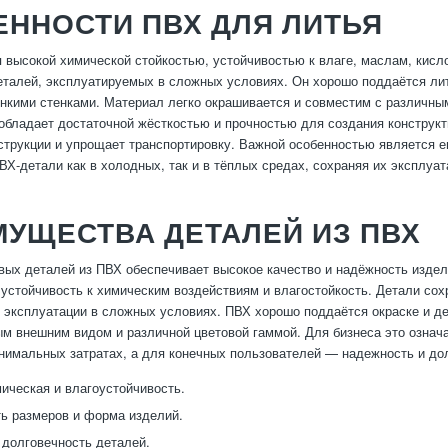
ННОСТИ ПВХ ДЛЯ ЛИТЬЯ
 высокой химической стойкостью, устойчивостью к влаге, маслам, кис
еталей, эксплуатируемых в сложных условиях. Он хорошо поддаётся лит
онкими стенками. Материал легко окрашивается и совместим с различн
обладает достаточной жёсткостью и прочностью для создания конструкти
нструкции и упрощает транспортировку. Важной особенностью является е
ВХ-детали как в холодных, так и в тёплых средах, сохраняя их эксплуа
УЩЕСТВА ДЕТАЛЕЙ ИЗ ПВХ
вых деталей из ПВХ обеспечивает высокое качество и надёжность изд
 устойчивость к химическим воздействиям и влагостойкость. Детали со
 эксплуатации в сложных условиях. ПВХ хорошо поддаётся окраске и де
м внешним видом и различной цветовой гаммой. Для бизнеса это означ
нимальных затратах, а для конечных пользователей — надежность и до
ическая и влагоустойчивость.
ь размеров и форма изделий.
 долговечность деталей.