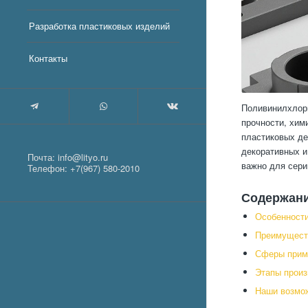
Разработка пластиковых изделий
Контакты
Поливинилхлори
прочности, хим
пластиковых де
декоративных и
Почта:
info@lityo.ru
важно для сери
Телефон:
+7(967) 580-2010
Содержан
Особенности
Преимущест
Сферы прим
Этапы произ
Наши возмож