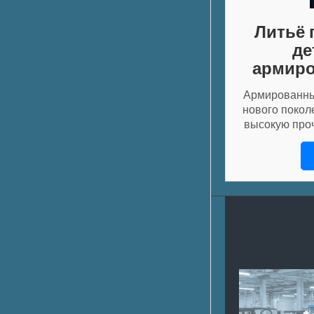
Литьё 
де
армиро
Армированны
нового покол
высокую проч