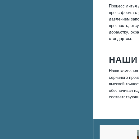
Процесс литья 
пресс-форма с 
давлением запо
прочность, отс
доработку, окр
стандартам.
НАШИ
Наша компания 
серийного прои
высокой точнос
обеспечивая на
соответствующи