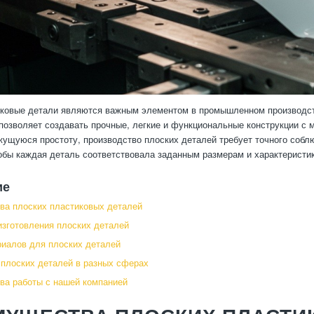
ковые детали являются важным элементом в промышленном производстве
позволяет создавать прочные, легкие и функциональные конструкции с 
жущуюся простоту, производство плоских деталей требует точного собл
обы каждая деталь соответствовала заданным размерам и характеристи
ие
а плоских пластиковых деталей
изготовления плоских деталей
иалов для плоских деталей
плоских деталей в разных сферах
а работы с нашей компанией