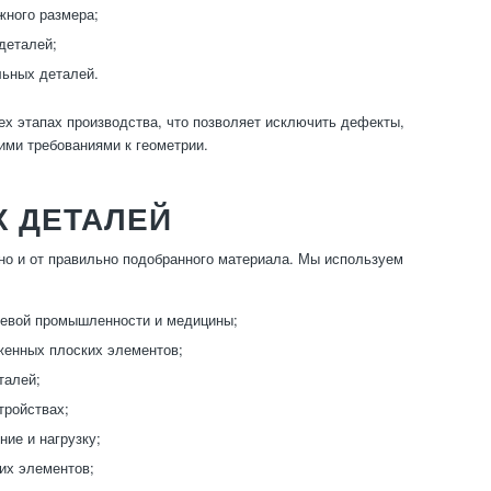
жного размера;
деталей;
льных деталей.
х этапах производства, что позволяет исключить дефекты,
ими требованиями к геометрии.
Х ДЕТАЛЕЙ
 но и от правильно подобранного материала. Мы используем
щевой промышленности и медицины;
женных плоских элементов;
талей;
тройствах;
ие и нагрузку;
их элементов;