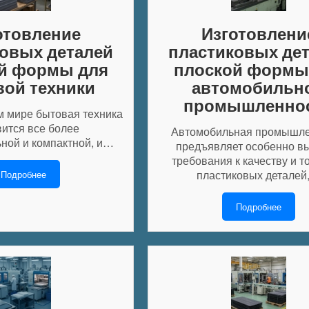
отовление
Изготовлени
овых деталей
пластиковых де
й формы для
плоской формы
ой техники
автомобильн
промышленно
 мире бытовая техника
вится все более
Автомобильная промышле
ной и компактной, и…
предъявляет особенно в
требования к качеству и т
пластиковых деталей
Подробнее
Подробнее