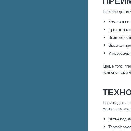
ПРЕИ
Плоские детали
Компактност
Простота мо
Возможность
Высокая про
Универсальн
Кроме того, пл
компонентами б
ТЕХН
Производство п
методы включа
Литье под д
Термоформов