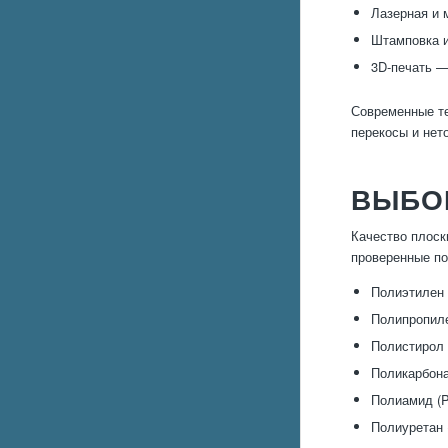
Лазерная и 
Штамповка и
3D-печать —
Современные те
перекосы и нет
ВЫБО
Качество плоск
проверенные п
Полиэтилен 
Полипропиле
Полистирол 
Поликарбона
Полиамид (P
Полиуретан 