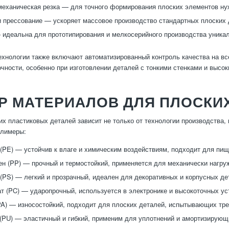
механическая резка — для точного формирования плоских элементов ну
 прессование — ускоряет массовое производство стандартных плоских 
 идеальна для прототипирования и мелкосерийного производства уника
хнологии также включают автоматизированный контроль качества на все
очности, особенно при изготовлении деталей с тонкими стенками и высок
Р МАТЕРИАЛОВ ДЛЯ ПЛОСКИ
их пластиковых деталей зависит не только от технологии производства,
олимеры:
(PE) — устойчив к влаге и химическим воздействиям, подходит для пи
н (PP) — прочный и термостойкий, применяется для механически нагру
(PS) — легкий и прозрачный, идеален для декоративных и корпусных де
т (PC) — ударопрочный, используется в электронике и высокоточных ус
A) — износостойкий, подходит для плоских деталей, испытывающих трен
(PU) — эластичный и гибкий, применим для уплотнений и амортизирующ