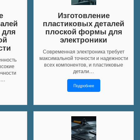
е
Изготовление
талей
пластиковых деталей
 для
плоской формы для
ой
электроники
сти
Современная электроника требует
максимальной точности и надежности
нность
всех компонентов, и пластиковые
ысокие
детали…
очности
,…
Подробнее