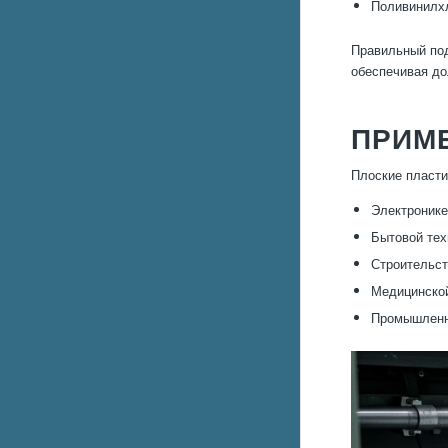
Поливинилхл
Правильный под
обеспечивая до
ПРИМЕ
Плоские пласти
Электронике
Бытовой тех
Строительст
Медицинской
Промышленн