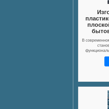
Изг
пластик
плоско
бытов
В современном
стано
функциональ