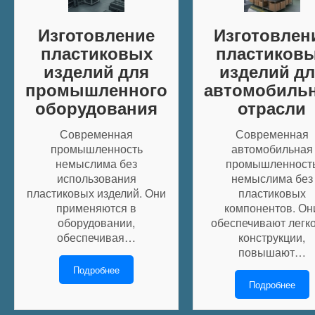
Изготовление
Изготовлен
пластиковых
пластиков
изделий для
изделий дл
промышленного
автомобиль
оборудования
отрасли
Современная
Современная
промышленность
автомобильная
немыслима без
промышленност
использования
немыслима без
пластиковых изделий. Они
пластиковых
применяются в
компонентов. Он
оборудовании,
обеспечивают легк
обеспечивая…
конструкции,
повышают…
Подробнее
Подробнее