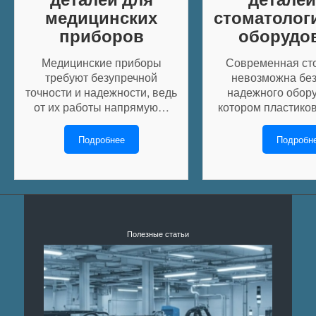
медицинских
стоматолог
приборов
оборудо
Медицинские приборы
Современная ст
требуют безупречной
невозможна без
точности и надежности, ведь
надежного обору
от их работы напрямую…
котором пластико
Подробнее
Подробн
Полезные статьи