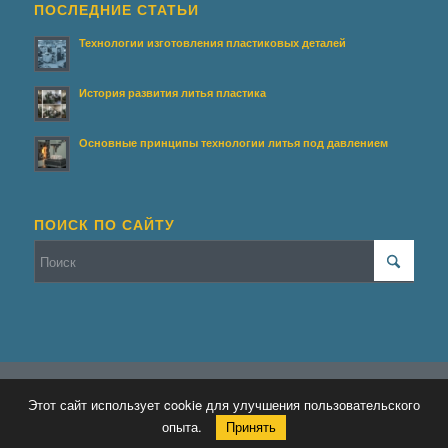
ПОСЛЕДНИЕ СТАТЬИ
Технологии изготовления пластиковых деталей
История развития литья пластика
Основные принципы технологии литья под давлением
ПОИСК ПО САЙТУ
© Копирайт - Террасирование.
Персональные данные
-
Enfold WordPress
Этот сайт использует cookie для улучшения пользовательского
Theme by Kriesi
опыта.
Принять