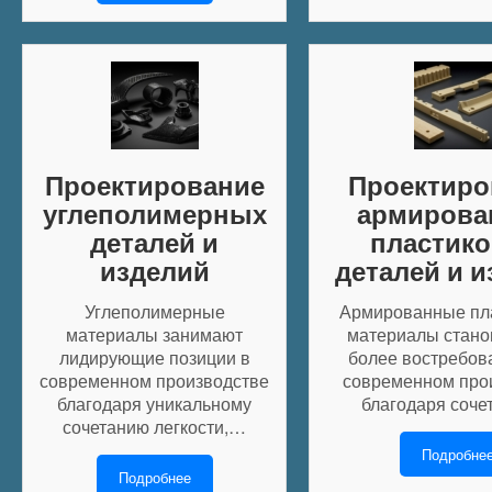
Проектирование
Проектиро
углеполимерных
армирова
деталей и
пластик
изделий
деталей и 
Углеполимерные
Армированные пл
материалы занимают
материалы стано
лидирующие позиции в
более востребов
современном производстве
современном про
благодаря уникальному
благодаря соч
сочетанию легкости,…
Подробне
Подробнее