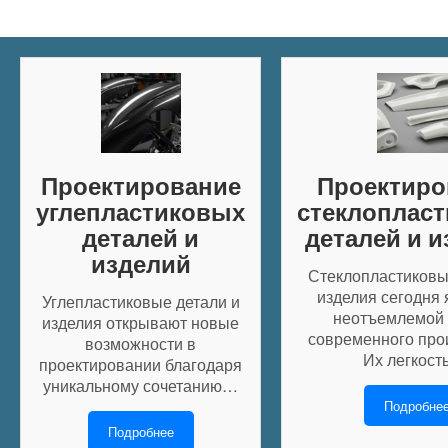
Проектирование
Проектиро
углепластиковых
стеклоплас
деталей и
деталей и 
изделий
Стеклопластиковы
изделия сегодня
Углепластиковые детали и
неотъемлемой 
изделия открывают новые
современного про
возможности в
Их легкост
проектировании благодаря
уникальному сочетанию…
Подробне
Подробнее