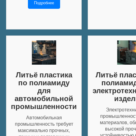
Подробнее
Литьё пластика
Литьё плас
по полиамиду
полиамид
для
электротех
автомобильной
издел
промышленности
Электротехн
промышленност
Автомобильная
материалов, о
промышленность требует
высокой проч
максимально прочных,
устойчивостью 