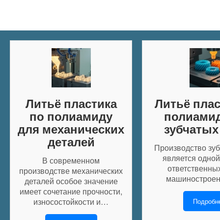
Литьё пластика
Литьё плас
по полиамиду
полиамид
для механических
зубчатых
деталей
Производство зуб
является одной
В современном
ответственных
производстве механических
машиностроен
деталей особое значение
имеет сочетание прочности,
износостойкости и…
Подробн