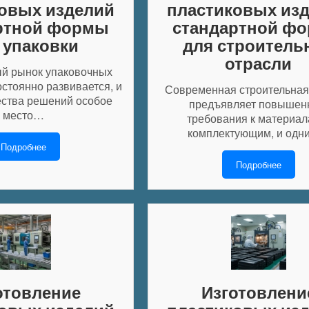
овых изделий
пластиковых из
ртной формы
стандартной ф
 упаковки
для строитель
отрасли
й рынок упаковочных
стоянно развивается, и
Современная строительная
ства решений особое
предъявляет повышен
место…
требования к материал
комплектующим, и од
Подробнее
Подробнее
отовление
Изготовлени