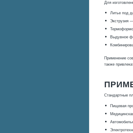
Для изготовлен
Литье под д
Экструзия —
Термоформов
Выдувное фо
Комбинирова
Применение сов
также привлек
ПРИМ
Стандартные пл
Пищевая про
Медицинская
Автомобиль
Электротехн