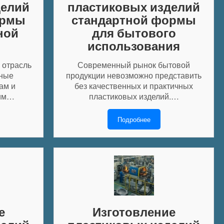
делий
пластиковых изделий
ормы
стандартной формы
ной
для бытового
использования
 отрасль
Современный рынок бытовой
ные
продукции невозможно представить
ам и
без качественных и практичных
ним…
пластиковых изделий.…
Подробнее
е
Изготовление