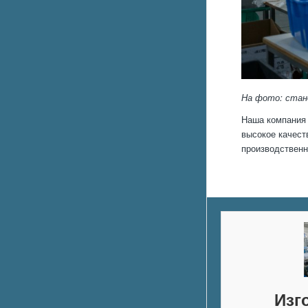
На фото: стан
Наша компания 
высокое качест
производственн
Изг