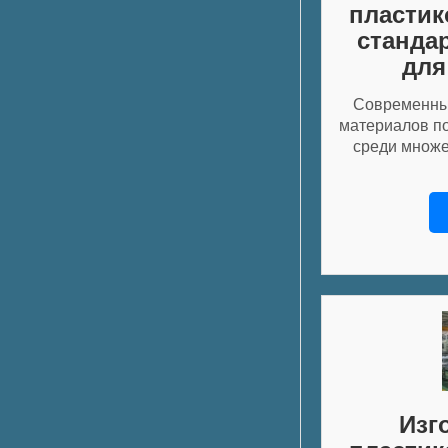
пластик
станда
для
Современны
материалов по
среди множе
Изг