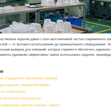
астиковые изделия давно стали неотъемлемой частью современного пр
слей — от бытового использования до промышленного оборудования. Ун
льным выбором для компаний, которые стремятся обеспечить надежност
ементы одинаково эффективны: важно использовать изделия, произвед
ие
ва стандартных пластиковых изделий
иды изделий стандартной формы
 их особенности
 технологии производства
стандартных изделий в разных сферах