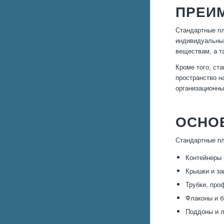
ПРЕИ
Стандартные пл
индивидуальных
веществам, а т
Кроме того, ст
пространство н
организационны
ОСНО
Стандартные пл
Контейнеры 
Крышки и за
Трубки, про
Флаконы и б
Поддоны и л