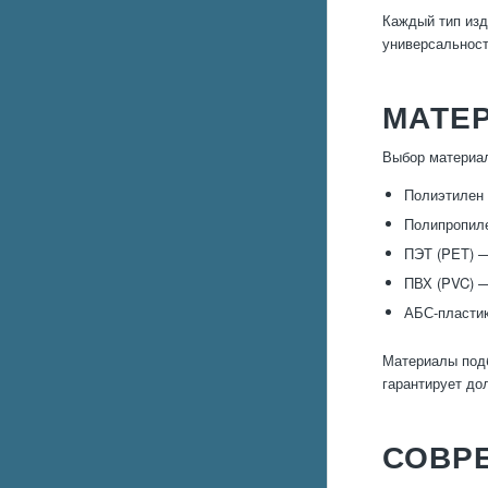
Каждый тип изд
универсальност
МАТЕ
Выбор материал
Полиэтилен 
Полипропиле
ПЭТ (PET) —
ПВХ (PVC) —
АБС-пластик
Материалы подб
гарантирует до
СОВР