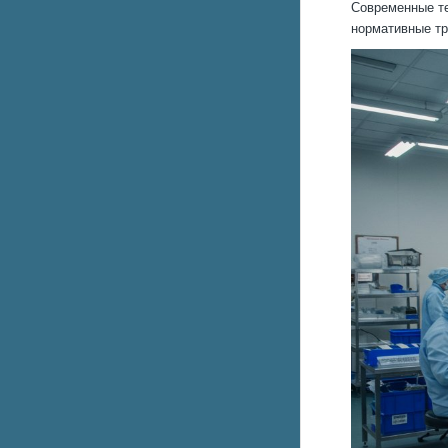
Современные те
нормативные тр