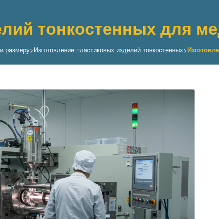
елий тонкостенных для м
и размеру
>
Изготовление пластиковых изделий тонкостенных
>
Изготовл