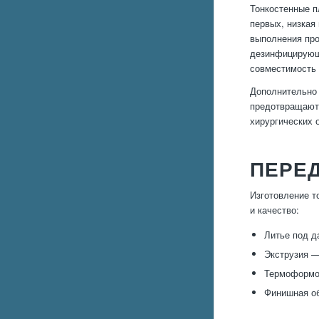
Тонкостенные п
первых, низкая
выполнения про
дезинфицирующи
совместимость 
Дополнительно 
предотвращают 
хирургических 
ПЕРЕ
Изготовление т
и качество:
Литье под д
Экструзия —
Термоформов
Финишная об