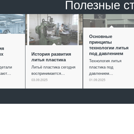
Полезные с
Основные
принципы
технологии литья
ия
под давлением
ых
История развития
литья пластика
Технология литья
детали
Литьё пластика сегодня
пластика под
ужают…
воспринимается…
давлением…
03.09.2025
01.09.2025
Отправить заявку