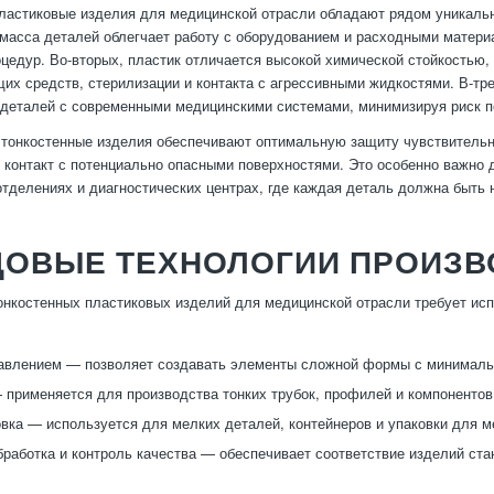
ластиковые изделия для медицинской отрасли обладают рядом уникальн
 масса деталей облегчает работу с оборудованием и расходными матер
цедур. Во-вторых, пластик отличается высокой химической стойкостью,
х средств, стерилизации и контакта с агрессивными жидкостями. В-трет
деталей с современными медицинскими системами, минимизируя риск п
тонкостенные изделия обеспечивают оптимальную защиту чувствительн
контакт с потенциально опасными поверхностями. Это особенно важно д
отделениях и диагностических центрах, где каждая деталь должна быть 
ДОВЫЕ ТЕХНОЛОГИИ ПРОИЗВ
онкостенных пластиковых изделий для медицинской отрасли требует ис
авлением — позволяет создавать элементы сложной формы с минимальн
 применяется для производства тонких трубок, профилей и компоненто
ка — используется для мелких деталей, контейнеров и упаковки для м
работка и контроль качества — обеспечивает соответствие изделий ст