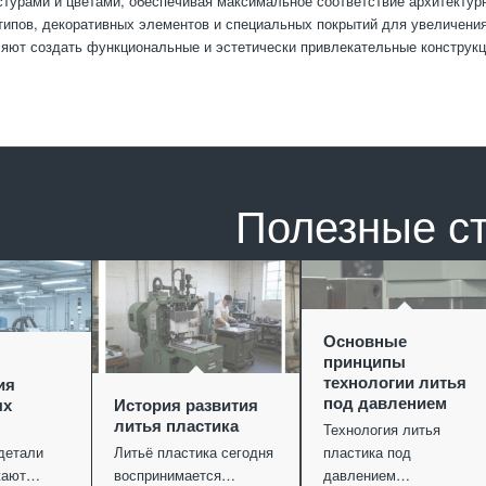
стурами и цветами, обеспечивая максимальное соответствие архитектур
типов, декоративных элементов и специальных покрытий для увеличени
яют создать функциональные и эстетически привлекательные конструкц
Полезные с
Основные
принципы
технологии литья
ия
под давлением
ых
История развития
литья пластика
Технология литья
детали
Литьё пластика сегодня
пластика под
ужают…
воспринимается…
давлением…