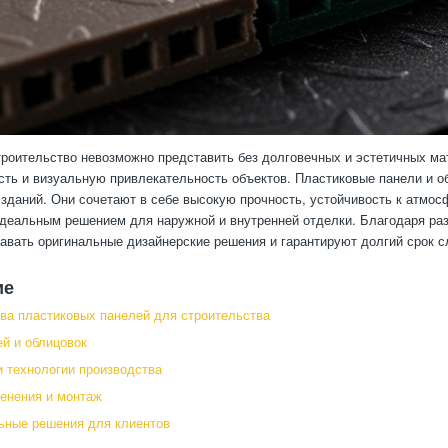
роительство невозможно представить без долговечных и эстетичных ма
ть и визуальную привлекательность объектов. Пластиковые панели и о
даний. Они сочетают в себе высокую прочность, устойчивость к атмос
идеальным решением для наружной и внутренней отделки. Благодаря раз
авать оригинальные дизайнерские решения и гарантируют долгий срок 
ие
а пластиковых панелей для строительства
й и облицовок
 технологии производства
енения и монтаж
ьные решения для клиентов