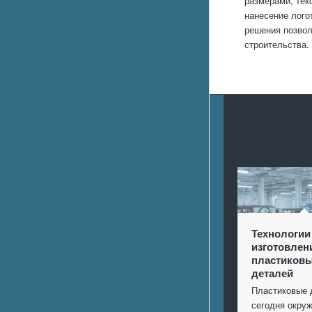
размерами, тек
нанесение лого
решения позвол
строительства.
Технологии
изготовлен
пластиков
деталей
Пластиковые 
сегодня окр