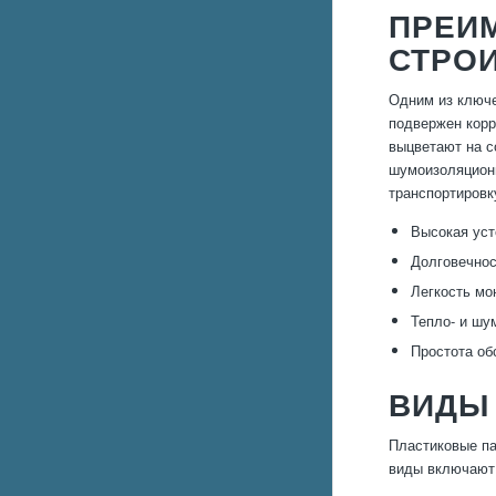
ПРЕИ
СТРО
Одним из ключе
подвержен корр
выцветают на с
шумоизоляционн
транспортировк
Высокая уст
Долговечнос
Легкость мо
Тепло- и шу
Простота об
ВИДЫ
Пластиковые па
виды включают