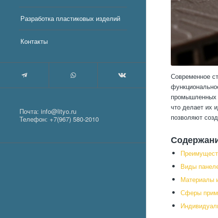
Разработка пластиковых изделий
Контакты
Современное ст
функциональнос
промышленных з
что делает их 
Почта:
info@lityo.ru
позволяют созд
Телефон:
+7(967) 580-2010
Содержан
Преимуществ
Виды панеле
Материалы и
Сферы прим
Индивидуал