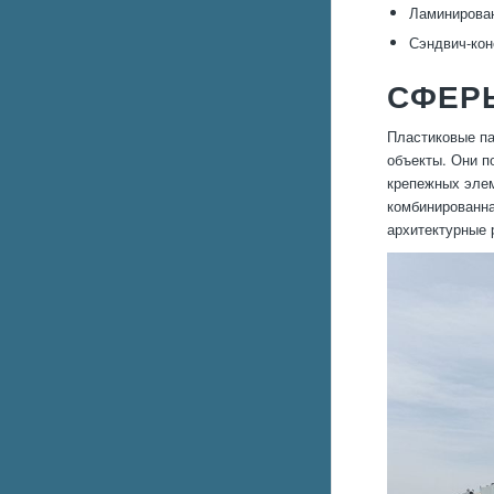
Ламинирован
Сэндвич-кон
СФЕР
Пластиковые па
объекты. Они п
крепежных элем
комбинированна
архитектурные 