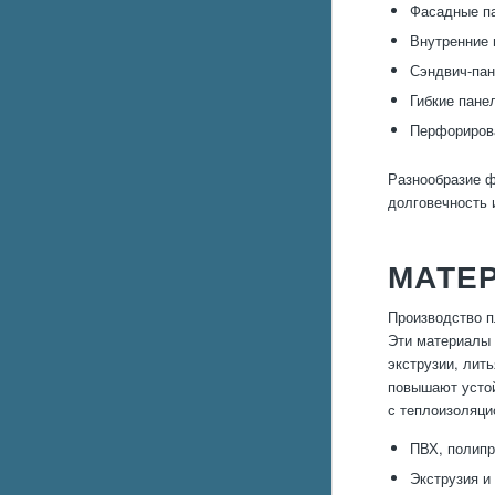
Фасадные па
Внутренние 
Сэндвич-пан
Гибкие пане
Перфориров
Разнообразие ф
долговечность 
МАТЕ
Производство п
Эти материалы 
экструзии, лит
повышают устой
с теплоизоляци
ПВХ, полипр
Экструзия и