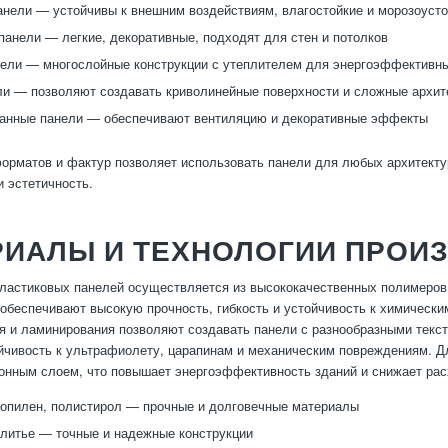
нели — устойчивы к внешним воздействиям, влагостойкие и морозоуст
панели — легкие, декоративные, подходят для стен и потолков
ели — многослойные конструкции с утеплителем для энергоэффективн
ли — позволяют создавать криволинейные поверхности и сложные архи
анные панели — обеспечивают вентиляцию и декоративные эффекты
орматов и фактур позволяет использовать панели для любых архитекту
и эстетичность.
РИАЛЫ И ТЕХНОЛОГИИ ПРОИ
ластиковых панелей осуществляется из высококачественных полимеров,
обеспечивают высокую прочность, гибкость и устойчивость к химическ
ья и ламинирования позволяют создавать панели с разнообразными тек
чивость к ультрафиолету, царапинам и механическим повреждениям. Д
онным слоем, что повышает энергоэффективность зданий и снижает рас
опилен, полистирол — прочные и долговечные материалы
 литье — точные и надежные конструкции