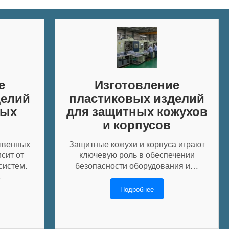
е
Изготовление
делий
пластиковых изделий
ных
для защитных кожухов
и корпусов
твенных
Защитные кожухи и корпуса играют
сит от
ключевую роль в обеспечении
систем.
безопасности оборудования и…
…
Подробнее