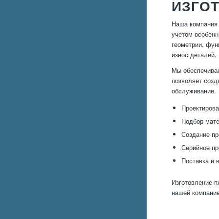
ИЗГО
Наша компания 
учетом особенн
геометрии, фун
износ деталей.
Мы обеспечивае
позволяет созд
обслуживание.
Проектирова
Подбор мате
Создание пр
Серийное пр
Поставка и 
Изготовление п
нашей компани