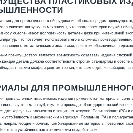
МУЩЕСТВА ПЛАСТИКОВЫХ ИЗ
ЫШЛЕННОСТИ
делия для промышленного оборудования обладают рядом преимуществ, 
иала снижает нагрузку на механизмы, что продлевает срок службы обор
 износу обеспечивают долговечность деталей даже при интенсивной эксп
мператур, что позволяет использовать его в сложных производственных
сравнению с металлическими аналогами, при этом обеспечивая надежно
ным преимуществом является возможность создавать изделия сложной 
е каждая деталь должна соответствовать строгим стандартам и обеспе
обладают низким коэффициентом трения, что важно для конвейеров, на
РИАЛЫ ДЛЯ ПРОМЫШЛЕННОГ
ия промышленных пластиковых изделий применяются материалы, сочета
) используется для труб, втулок и прокладок благодаря высокой износо
ся для корпусных элементов и защитных кожухов. Поликарбонат (PC) и а
 и устойчивость к механическим нагрузкам. Полиамид (PA) и полиурета
а, направляющие и ролики. Комбинированные материалы позволяют со
бкостью и устойчивостью к химическим воздействиям.