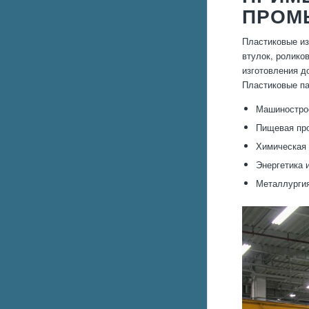
ПРОМ
Пластиковые из
втулок, ролико
изготовления д
Пластиковые па
Машинострое
Пищевая про
Химическая 
Энергетика 
Металлургия