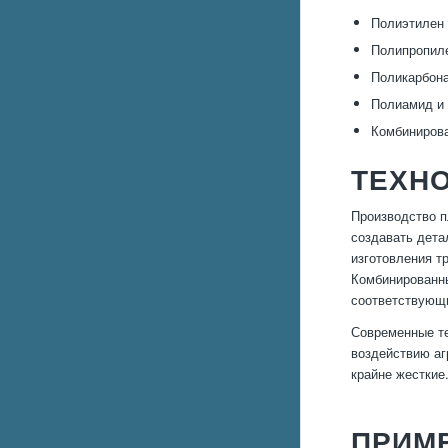
Полиэтилен 
Полипропиле
Поликарбона
Полиамид и 
Комбинирова
ТЕХН
Производство п
создавать дета
изготовления т
Комбинированны
соответствующ
Современные те
воздействию аг
крайне жесткие
ПРИМ