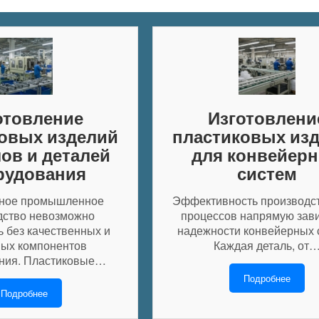
отовление
Изготовлени
овых изделий
пластиковых из
лов и деталей
для конвейер
рудования
систем
ное промышленное
Эффективность производс
дство невозможно
процессов напрямую зави
ь без качественных и
надежности конвейерных 
ых компонентов
Каждая деталь, от
ния. Пластиковые…
Подробнее
Подробнее