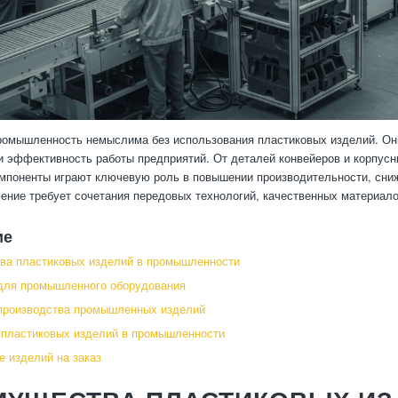
омышленность немыслима без использования пластиковых изделий. Они
и эффективность работы предприятий. От деталей конвейеров и корпус
мпоненты играют ключевую роль в повышении производительности, сниж
ление требует сочетания передовых технологий, качественных материало
ие
ва пластиковых изделий в промышленности
для промышленного оборудования
производства промышленных изделий
 пластиковых изделий в промышленности
е изделий на заказ