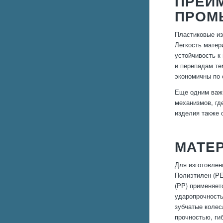
ПРЕИ
ПРОМ
Пластиковые из
Легкость матер
устойчивость к
и перепадам те
экономичны по 
Еще одним важ
механизмов, гд
изделия также 
МАТЕ
Для изготовлен
Полиэтилен (PE
(PP) применяет
ударопрочность
зубчатые колес
прочностью, ги