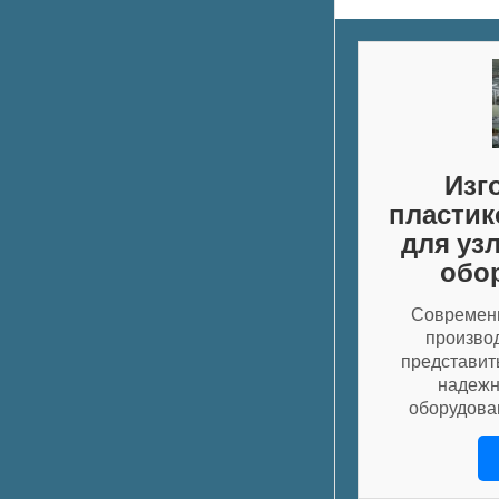
Изг
пластик
для уз
обо
Современ
произво
представит
надежн
оборудова