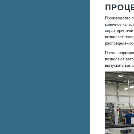
ПРОЦ
Производство п
конечное качес
характеристики
позволяет полу
распределению 
После формиров
позволяют авто
выпускать как 