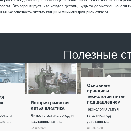
расли. Это гарантирует, что каждая деталь, будь то держатель кабеля 
ивая безопасность эксплуатации и минимизируя риск отказов.
Полезные с
Основные
принципы
технологии литья
ия
под давлением
ых
История развития
литья пластика
Технология литья
детали
Литьё пластика сегодня
пластика под
ужают…
воспринимается…
давлением…
03.09.2025
01.09.2025