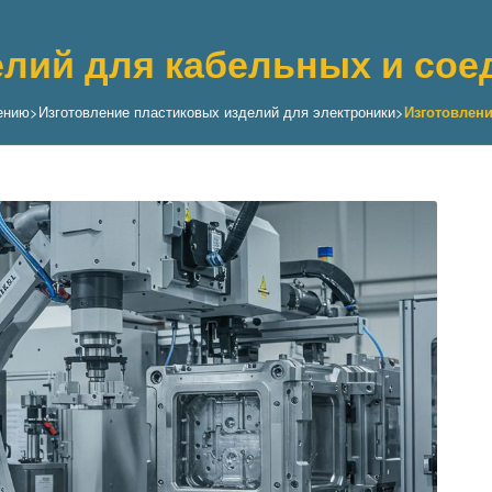
елий для кабельных и со
ению
>
Изготовление пластиковых изделий для электроники
>
Изготовлен