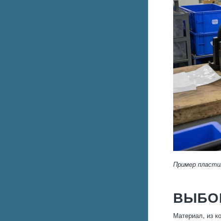
Пример пласти
ВЫБО
Материал, из к