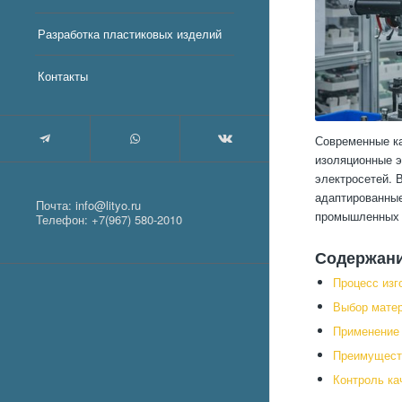
Разработка пластиковых изделий
Контакты
Современные ка
изоляционные э
электросетей. 
адаптированные
Почта:
info@lityo.ru
промышленных 
Телефон:
+7(967) 580-2010
Содержан
Процесс изг
Выбор матер
Применение 
Преимущест
Контроль ка