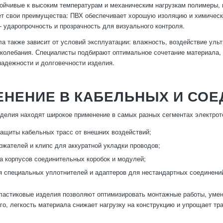
ойчивые к высоким температурам и механическим нагрузкам полимеры, 
т свои преимущества: ПВХ обеспечивает хорошую изоляцию и химическу
 ударопрочность и прозрачность для визуального контроля.
а также зависит от условий эксплуатации: влажность, воздействие уль
колебания. Специалисты подбирают оптимальное сочетание материала,
адежности и долговечности изделия.
ЕНЕНИЕ В КАБЕЛЬНЫХ И СО
делия находят широкое применение в самых разных сегментах электрот
защиты кабельных трасс от внешних воздействий;
ржателей и клипс для аккуратной укладки проводов;
а корпусов соединительных коробок и модулей;
я специальных уплотнителей и адаптеров для нестандартных соединени
астиковые изделия позволяют оптимизировать монтажные работы, умен
ого, легкость материала снижает нагрузку на конструкцию и упрощает тр