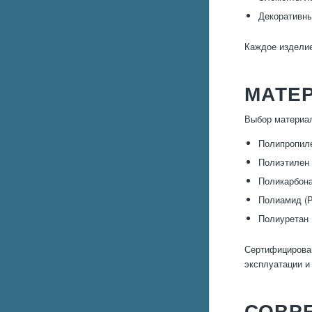
Декоративны
Каждое изделие
МАТЕ
Выбор материал
Полипропиле
Полиэтилен 
Поликарбона
Полиамид (P
Полиуретан 
Сертифицирован
эксплуатации и
СОВР