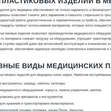
 ПЛАСТИКОВЫХ ИЗДЕЛИЙ В М
делия для медицины обеспечивают не только надежность и безопасност
риалы позволяют снизить риск заражения и повысить стерильность проц
орректной работе диагностических и терапевтических устройств, обесп
стандарты требуют использования материалов, которые легко очищаютс
астиковые изделия позволяют производителям медицинского оборудова
сть материала снижает нагрузку на оборудование, упрощает транспортир
к службы изделий даже при интенсивной эксплуатации в клинических у
ациентов, обеспечивая надежную изоляцию электронных компонентов и 
ВНЫЕ ВИДЫ МЕДИЦИНСКИХ П
астиковых изделий для медицины очень широк. Наиболее востребованн
 инструменты: шприцы, пипетки, катетеры;
медицинского оборудования: корпуса, панели управления, крепеж;
упаковка для препаратов и инструментов;
для хранения и транспортировки биоматериалов;
бораторной техники: пробирки, чашки Петри, фильтры;