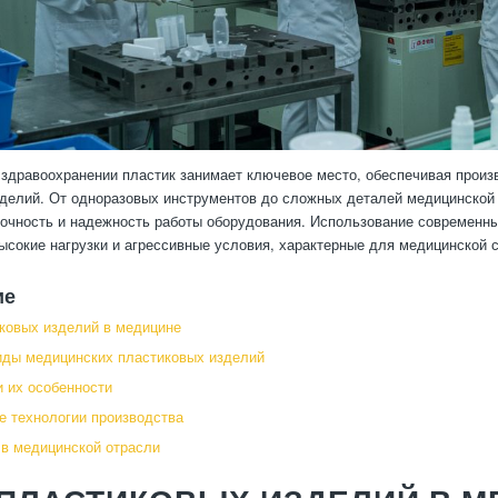
здравоохранении пластик занимает ключевое место, обеспечивая произ
делий. От одноразовых инструментов до сложных деталей медицинской
точность и надежность работы оборудования. Использование современны
сокие нагрузки и агрессивные условия, характерные для медицинской 
ие
ковых изделий в медицине
ды медицинских пластиковых изделий
 их особенности
 технологии производства
в медицинской отрасли