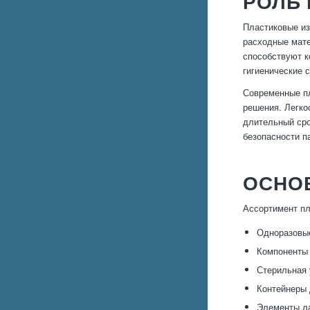
РОЛЬ
Пластиковые из
расходные мате
способствуют к
гигиенические 
Современные пл
решения. Легко
длительный сро
безопасности п
ОСНО
Ассортимент пл
Одноразовые
Компоненты 
Стерильная 
Контейнеры 
Элементы ла