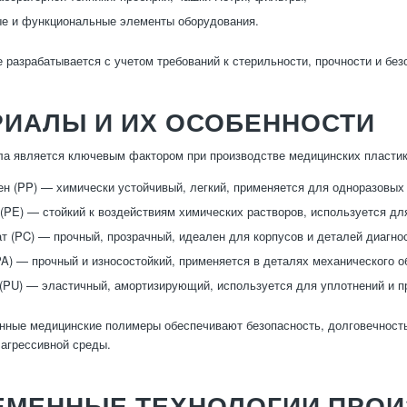
е и функциональные элементы оборудования.
 разрабатывается с учетом требований к стерильности, прочности и без
РИАЛЫ И ИХ ОСОБЕННОСТИ
а является ключевым фактором при производстве медицинских пластик
н (PP) — химически устойчивый, легкий, применяется для одноразовых 
(PE) — стойкий к воздействиям химических растворов, используется для
т (PC) — прочный, прозрачный, идеален для корпусов и деталей диагно
A) — прочный и износостойкий, применяется в деталях механического о
(PU) — эластичный, амортизирующий, используется для уплотнений и п
ные медицинские полимеры обеспечивают безопасность, долговечность
 агрессивной среды.
ЕМЕННЫЕ ТЕХНОЛОГИИ ПРОИ