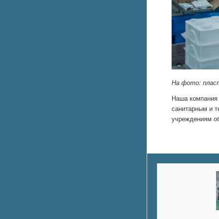
На фото: плас
Наша компания 
санитарным и т
учреждениям об