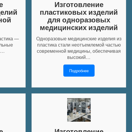
е
Изготовление
делий
пластиковых изделий
ной
для одноразовых
медицинских изделий
астика —
Одноразовые медицинские изделия из
альные
пластика стали неотъемлемой частью
а…
современной медицины, обеспечивая
высокий…
Подробнее
е
Изготовление