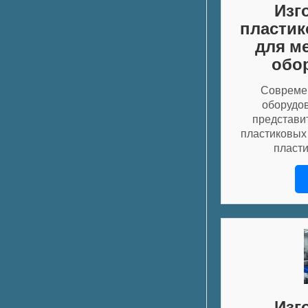
Изг
пластик
для м
обо
Совреме
оборудо
представи
пластиковых
пласт
Изг