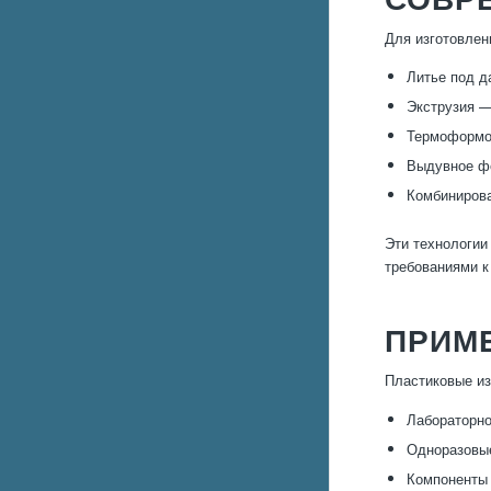
Для изготовлен
Литье под д
Экструзия —
Термоформов
Выдувное фо
Комбинирова
Эти технологии
требованиями к
ПРИМ
Пластиковые из
Лабораторно
Одноразовые
Компоненты 