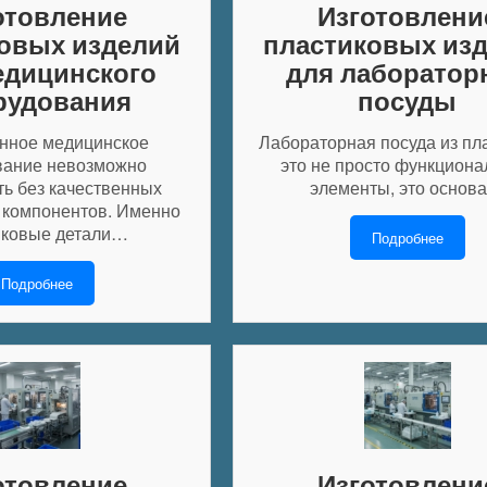
отовление
Изготовлени
овых изделий
пластиковых из
едицинского
для лаборатор
рудования
посуды
нное медицинское
Лабораторная посуда из пл
вание невозможно
это не просто функцион
ть без качественных
элементы, это основ
 компонентов. Именно
иковые детали…
Подробнее
Подробнее
отовление
Изготовлени