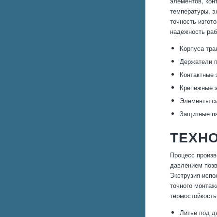
элементов, кон
температуры, э
точность изгот
надежность раб
Корпуса тра
Держатели п
Контактные 
Крепежные э
Элементы си
Защитные па
ТЕХН
Процесс произв
давлением позв
Экструзия испо
точного монтаж
термостойкость
Литье под 