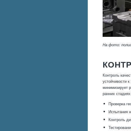
На фото: поли
КОНТР
Контроль качес
устойчивости к
минимизирует р
ранних стадиях
Проверка ге
Испытания н
Контроль ди
Тестировани