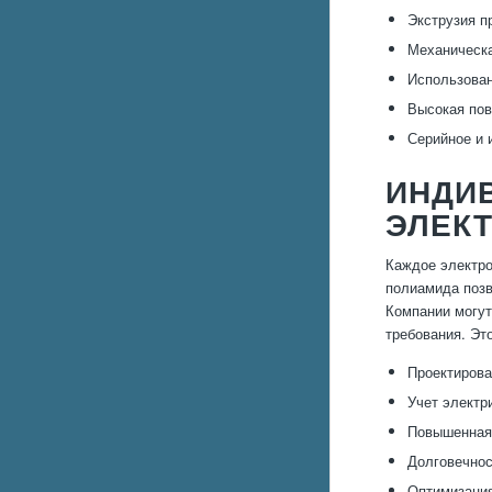
Экструзия п
Механическа
Использова
Высокая пов
Серийное и 
ИНДИ
ЭЛЕК
Каждое электро
полиамида позв
Компании могут
требования. Эт
Проектирова
Учет электр
Повышенная 
Долговечнос
Оптимизация