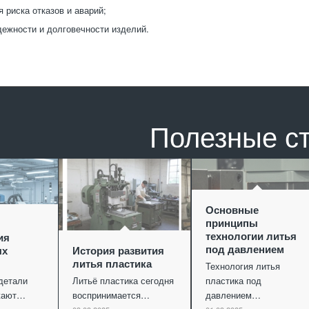
 риска отказов и аварий;
дежности и долговечности изделий.
Полезные с
Основные
принципы
технологии литья
ия
под давлением
ых
История развития
литья пластика
Технология литья
детали
Литьё пластика сегодня
пластика под
ужают…
воспринимается…
давлением…