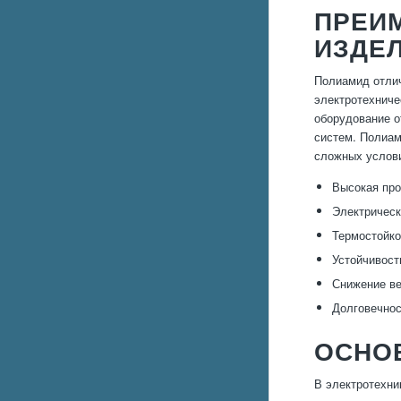
ПРЕИ
ИЗДЕ
Полиамид отлич
электротехниче
оборудование о
систем. Полиам
сложных услови
Высокая про
Электрическ
Термостойко
Устойчивост
Снижение ве
Долговечнос
ОСНО
В электротехни