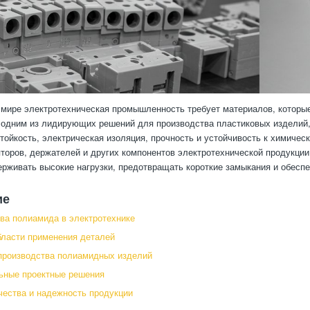
мире электротехническая промышленность требует материалов, которые
одним из лидирующих решений для производства пластиковых изделий,
тойкость, электрическая изоляция, прочность и устойчивость к хими
яторов, держателей и других компонентов электротехнической продукци
рживать высокие нагрузки, предотвращать короткие замыкания и обеспе
ие
а полиамида в электротехнике
ласти применения деталей
производства полиамидных изделий
ьные проектные решения
чества и надежность продукции