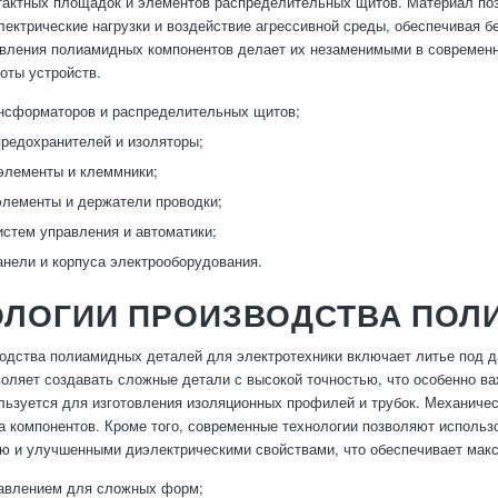
тактных площадок и элементов распределительных щитов. Материал по
лектрические нагрузки и воздействие агрессивной среды, обеспечивая б
овления полиамидных компонентов делает их незаменимыми в современ
оты устройств.
нсформаторов и распределительных щитов;
редохранителей и изоляторы;
элементы и клеммники;
лементы и держатели проводки;
стем управления и автоматики;
нели и корпуса электрооборудования.
ОЛОГИИ ПРОИЗВОДСТВА ПОЛ
одства полиамидных деталей для электротехники включает литье под д
оляет создавать сложные детали с высокой точностью, что особенно ва
льзуется для изготовления изоляционных профилей и трубок. Механиче
а компонентов. Кроме того, современные технологии позволяют испол
ю и улучшенными диэлектрическими свойствами, что обеспечивает мак
давлением для сложных форм;