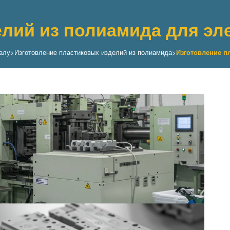
лий из полиамида для эл
алу
>
Изготовление пластиковых изделий из полиамида
>
Изготовление п