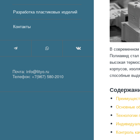
Разработка пластиковых изделий
Контакты
В современном 
Полиамид стал 
высокая термос
корпусов, изол
Почта:
info@lityo.ru
способные выде
Телефон:
+7(967) 580-2010
Содержан
Преимуществ
Основные об
Технологии 
Индивидуал
Контроль ка