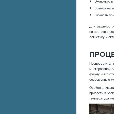
Экономию ма
Возможность
Гибкость пр
Для машиностро
на прототипиро
логистику и ск
ПРОЦЕ
Процесс литья 
многоразовой и
форму и его ох
современные ме
Особое внимани
привести к бра
температура ме