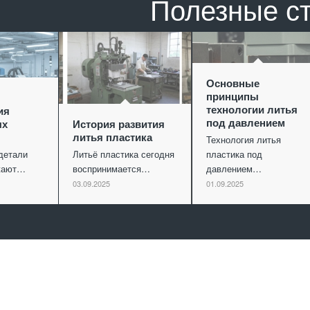
Полезные с
Основные
принципы
технологии литья
ия
под давлением
ых
История развития
литья пластика
Технология литья
детали
Литьё пластика сегодня
пластика под
ужают…
воспринимается…
давлением…
03.09.2025
01.09.2025
Отправить заявку