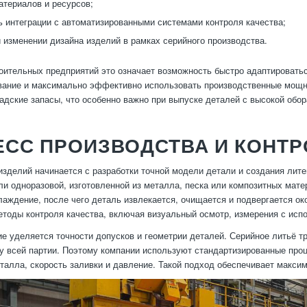
териалов и ресурсов;
 интеграции с автоматизированными системами контроля качества;
и изменении дизайна изделий в рамках серийного производства.
ительных предприятий это означает возможность быстро адаптировать
вание и максимально эффективно использовать производственные мощно
ладские запасы, что особенно важно при выпуске деталей с высокой обо
СС ПРОИЗВОДСТВА И КОНТР
изделий начинается с разработки точной модели детали и создания лит
ли одноразовой, изготовленной из металла, песка или композитных мат
лаждение, после чего деталь извлекается, очищается и подвергается о
тоды контроля качества, включая визуальный осмотр, измерения с испо
е уделяется точности допусков и геометрии деталей. Серийное литьё т
ку всей партии. Поэтому компании используют стандартизированные проц
талла, скорость заливки и давление. Такой подход обеспечивает макси