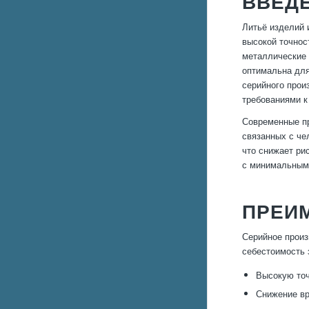
ВВЕД
Литьё изделий 
высокой точнос
металлические 
оптимальна для
серийного прои
требованиями к
Современные пр
связанных с че
что снижает ри
с минимальными
ПРЕИ
Серийное произ
себестоимость 
Высокую точ
Снижение вр