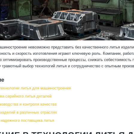
шиностроение невозможно представить без качественного литья изделий
жность и скорость изготовления играют ключевую роль. Компании, рабо
 оптимизировать производственные процессы, снижать себестоимость п
 грамотный выбор технологий литья и сотрудничество с опытным прои
ие
технологии литья для машиностроения
а серийного литья деталей
изводства и контроля качества
изделий в различных отраслях
 надежного поставщика литья