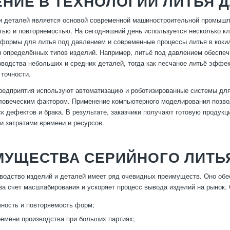
ЕНИЕ В ТЕХНОЛОГИИ ЛИТЬЯ
и деталей является основой современной машиностроительной промышл
тью и повторяемостью. На сегодняшний день используется несколько к
формы для литья под давлением и современные процессы литья в кокиль
 определённых типов изделий. Например, литьё под давлением обеспе
зводства небольших и средних деталей, тогда как песчаное литьё эффе
 точности.
едприятия используют автоматизацию и роботизированные системы для 
ловеческим фактором. Применение компьютерного моделирования позвол
ск дефектов и брака. В результате, заказчики получают готовую проду
 затратами времени и ресурсов.
МУЩЕСТВА СЕРИЙНОГО ЛИТЬ
водство изделий и деталей имеет ряд очевидных преимуществ. Оно обе
за счет масштабирования и ускоряет процесс вывода изделий на рынок
ность и повторяемость форм;
емени производства при больших партиях;