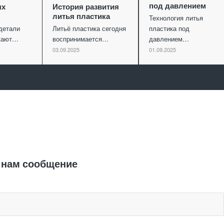
под давлением
ых
История развития
литья пластика
Технология литья
детали
Литьё пластика сегодня
пластика под
ужают…
воспринимается…
давлением…
03.09.2025
01.09.2025
Отправить заявку
 нам сообщение