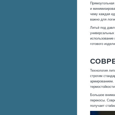
Прямоугольная 
и минимизирова
чему каждая ед
важно для логи
Литьё под давл
универсальных 
использование 
готового издели
СОВР
Технология лит
строгим станда
армированием. 
термостойкости
Большое вниман
перекосы. Совр
получает стаби