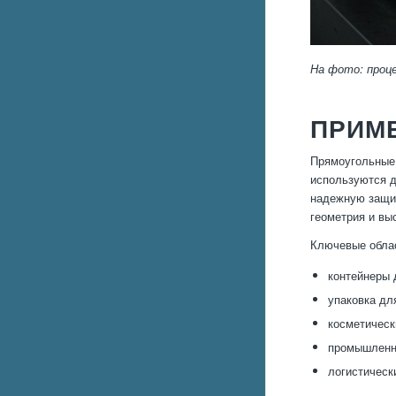
На фото: проц
ПРИМ
Прямоугольные 
используются д
надежную защит
геометрия и вы
Ключевые обла
контейнеры 
упаковка дл
косметическ
промышленн
логистическ