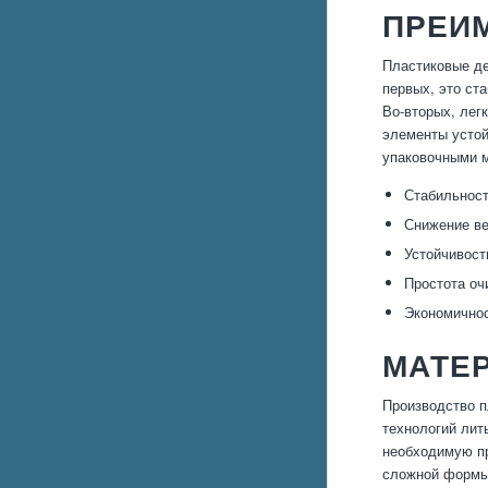
ПРЕИ
Пластиковые де
первых, это ст
Во-вторых, лег
элементы устой
упаковочными м
Стабильност
Снижение ве
Устойчивост
Простота оч
Экономичнос
МАТЕ
Производство п
технологий лит
необходимую пр
сложной формы 