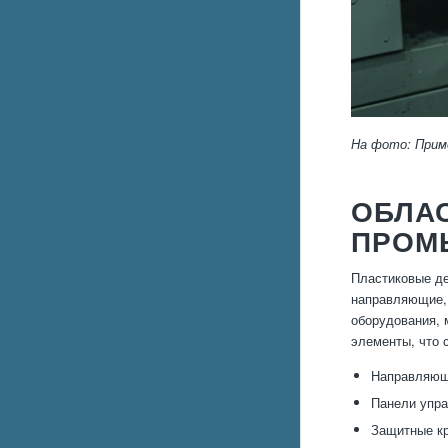
На фото: Прим
ОБЛА
ПРОМ
Пластиковые де
направляющие, 
оборудования, 
элементы, что 
Направляющ
Панели упра
Защитные кр