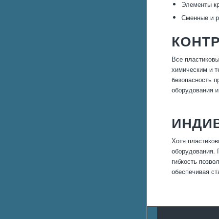
Элементы кр
Сменные и р
КОНТР
Все пластиковы
химическим и т
безопасность п
оборудования и
ИНДИ
Хотя пластиков
оборудования. 
гибкость позво
обеспечивая ст