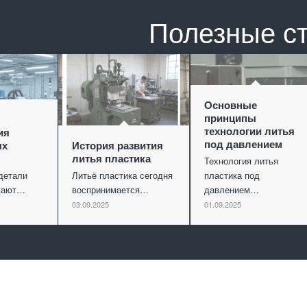
Полезные с
Основные
принципы
технологии литья
ия
под давлением
ых
История развития
литья пластика
Технология литья
детали
Литьё пластика сегодня
пластика под
ужают…
воспринимается…
давлением…
03.09.2025
01.09.2025