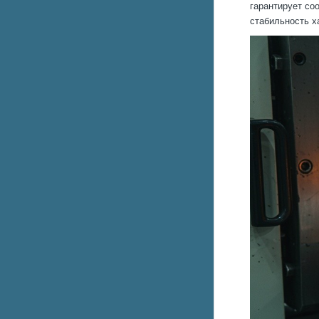
гарантирует со
стабильность х