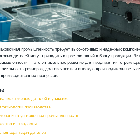
паковочная промышленность требует высокоточных и надежных компоне
ковых деталей могут приводить к простою линий и браку продукции. Ли
омышленности — это оптимальное решение для предприятий, стремящихс
табильность размеров, долговечность и высокую производительность о
производственных процессов.
ие
а пластиковых деталей в упаковке
 технологии производства
менения в упаковочной промышленности
чества и стандарты
ная адаптация деталей