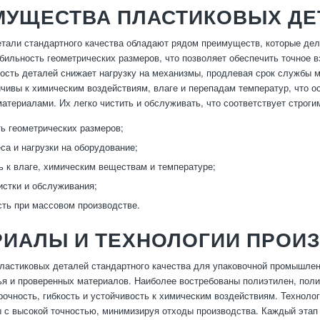
МУЩЕСТВА ПЛАСТИКОВЫХ ДЕ
тали стандартного качества обладают рядом преимуществ, которые де
абильность геометрических размеров, что позволяет обеспечить точное 
кость деталей снижает нагрузку на механизмы, продлевая срок службы м
чивы к химическим воздействиям, влаге и перепадам температур, что 
атериалами. Их легко чистить и обслуживать, что соответствует строги
ь геометрических размеров;
са и нагрузки на оборудование;
ь к влаге, химическим веществам и температуре;
истки и обслуживания;
ть при массовом производстве.
РИАЛЫ И ТЕХНОЛОГИИ ПРОИ
ластиковых деталей стандартного качества для упаковочной промышле
ья и проверенных материалов. Наиболее востребованы полиэтилен, пол
очность, гибкость и устойчивость к химическим воздействиям. Техноло
с высокой точностью, минимизируя отходы производства. Каждый этап 