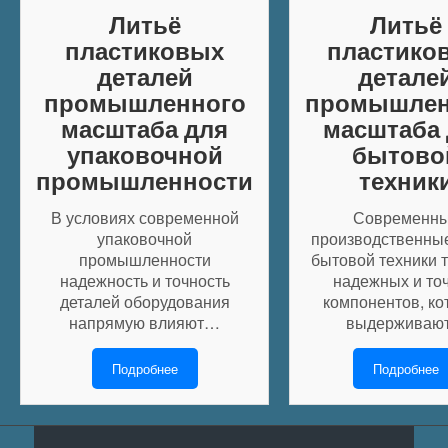
Литьё
Литьё
пластиковых
пластико
деталей
детале
промышленного
промышлен
масштаба для
масштаба 
упаковочной
бытово
промышленности
техник
В условиях современной
Современн
упаковочной
производственны
промышленности
бытовой техники 
надежность и точность
надежных и то
деталей оборудования
компонентов, ко
напрямую влияют…
выдерживаю
Подробнее
Подробнее