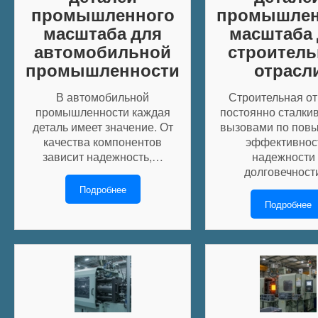
промышленного
промышлен
масштаба для
масштаба 
автомобильной
строител
промышленности
отрасл
В автомобильной
Строительная от
промышленности каждая
постоянно сталкив
деталь имеет значение. От
вызовами по пов
качества компонентов
эффективнос
зависит надежность,…
надежности
долговечнос
Подробнее
Подробнее