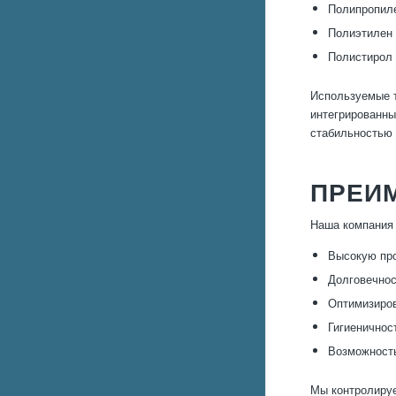
Полипропиле
Полиэтилен 
Полистирол 
Используемые т
интегрированны
стабильностью 
ПРЕИ
Наша компания 
Высокую про
Долговечнос
Оптимизиров
Гигиеничнос
Возможность
Мы контролируе