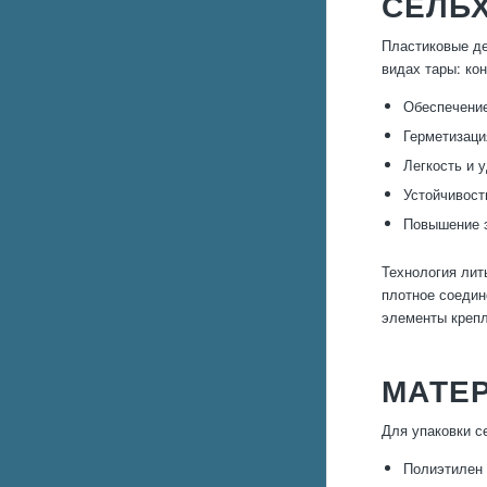
СЕЛЬ
Пластиковые де
видах тары: ко
Обеспечение
Герметизаци
Легкость и 
Устойчивост
Повышение э
Технология лит
плотное соедин
элементы крепл
МАТЕ
Для упаковки с
Полиэтилен 