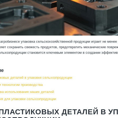
агробизнесе упаковка сельскохозяйственной продукции играет не менее
ляет сохранить свежесть продуктов, предотвратить механические повре
ельхозпродукции становится ключевым элементом в создании эффективн
ие
ковых деталей в упаковке сельхозпродукции
 технологии производства
ва использования наших деталей
я для упаковки сельхозпродукции
ПЛАСТИКОВЫХ ДЕТАЛЕЙ В У