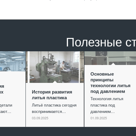
Полезные с
Основные
принципы
технологии литья
ия
под давлением
ых
История развития
литья пластика
Технология литья
детали
Литьё пластика сегодня
пластика под
ужают…
воспринимается…
давлением…
03.09.2025
01.09.2025