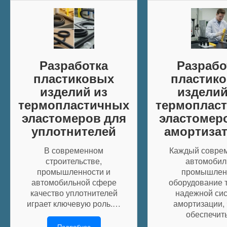
Разработка
Разрабо
пластиковых
пластик
изделий из
изделий
термопластичных
термоплас
эластомеров для
эластомер
уплотнителей
амортиза
В современном
Каждый совре
строительстве,
автомобил
промышленности и
промышлен
автомобильной сфере
оборудование 
качество уплотнителей
надежной си
играет ключевую роль.…
амортизации,
обеспечи
Подробнее