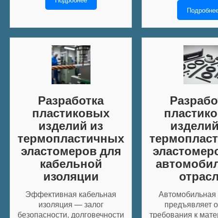
Подробне
Разработка
Разрабо
пластиковых
пластик
изделий из
изделий
термопластичных
термоплас
эластомеров для
эластомер
кабельной
автомоби
изоляции
отрас
Эффективная кабельная
Автомобильная 
изоляция — залог
предъявляет 
безопасности, долговечности
требования к мате