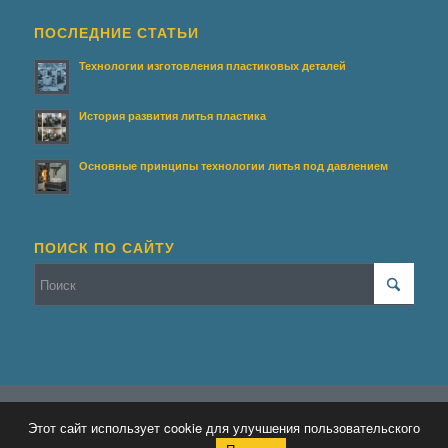
ПОСЛЕДНИЕ СТАТЬИ
Технологии изготовления пластиковых деталей
История развития литья пластика
Основные принципы технологии литья под давлением
ПОИСК ПО САЙТУ
© Копирайт - Террасирование.
Персональные данные
-
Enfold WordPress
Этот сайт использует cookie для улучшения пользовательского
Theme by Kriesi