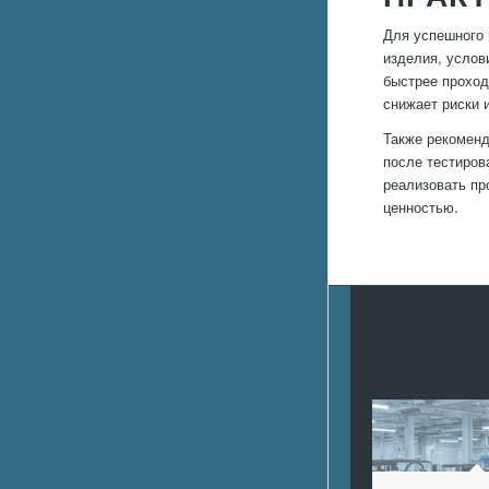
Для успешного 
изделия, услов
быстрее проход
снижает риски 
Также рекоменд
после тестиров
реализовать пр
ценностью.