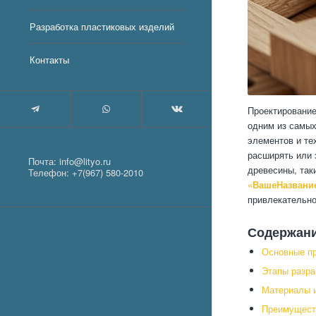
Разработка пластиковых изделий
Контакты
Проектирование
одним из самых
элементов и те
расширять или 
Почта:
info@lityo.ru
древесины, так
Телефон:
+7(967) 580-2010
«ВашеНазвани
привлекательно
Содержан
Основные пр
Этапы разра
Материалы и
Преимуществ