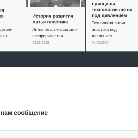
принципы
технологии литья
ия
под давлением
ых
История развития
литья пластика
Технология литья
детали
Литьё пластика сегодня
пластика под
ужают…
воспринимается…
давлением…
03.09.2025
01.09.2025
Отправить заявку
 нам сообщение