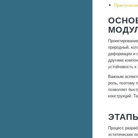
Практически
ОСНО
МОДУ
Проектирование
природный, кот
деформации и с
другими компон
устойчивость к
Важным аспекто
роль, поэтому 
позволяет быст
конструкций. Т
ЭТАП
Процесс разраб
эстетических о