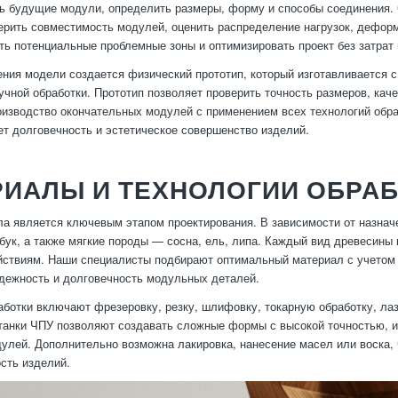
ь будущие модули, определить размеры, форму и способы соединения.
ерить совместимость модулей, оценить распределение нагрузок, деформ
ть потенциальные проблемные зоны и оптимизировать проект без затрат
ния модели создается физический прототип, который изготавливается с
учной обработки. Прототип позволяет проверить точность размеров, кач
оизводство окончательных модулей с применением всех технологий обр
ет долговечность и эстетическое совершенство изделий.
ИАЛЫ И ТЕХНОЛОГИИ ОБРАБ
а является ключевым этапом проектирования. В зависимости от назнач
, бук, а также мягкие породы — сосна, ель, липа. Каждый вид древесины 
ствиям. Наши специалисты подбирают оптимальный материал с учетом 
дежность и долговечность модульных деталей.
аботки включают фрезеровку, резку, шлифовку, токарную обработку, ла
анки ЧПУ позволяют создавать сложные формы с высокой точностью, и
улей. Дополнительно возможна лакировка, нанесение масел или воска,
сть изделий.