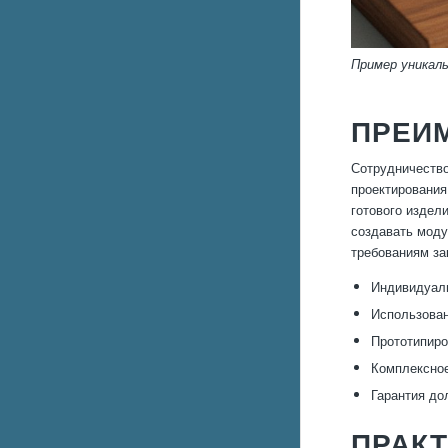
Пример уникаль
ПРЕИ
Сотрудничество
проектирования
готового издел
создавать моду
требованиям за
Индивидуаль
Использован
Прототипиро
Комплексное
Гарантия до
ПРАК