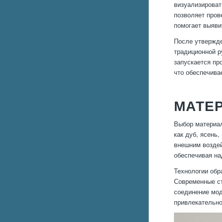
визуализироват
позволяет пров
помогает выяви
После утвержде
традиционной р
запускается пр
что обеспечива
МАТЕР
Выбор материал
как дуб, ясень
внешним воздей
обеспечивая на
Технологии обр
Современные ст
соединение мод
привлекательно