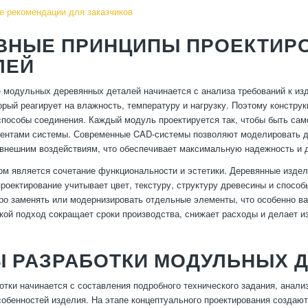
е рекомендации для заказчиков
ВНЫЕ ПРИНЦИПЫ ПРОЕКТИР
ЛЕЙ
 модульных деревянных деталей начинается с анализа требований к из
орый реагирует на влажность, температуру и нагрузку. Поэтому констр
пособы соединения. Каждый модуль проектируется так, чтобы быть само
ентами системы. Современные CAD-системы позволяют моделировать др
 внешним воздействиям, что обеспечивает максимальную надежность и 
м является сочетание функциональности и эстетики. Деревянные издел
проектирование учитывает цвет, текстуру, структуру древесины и спосо
ро заменять или модернизировать отдельные элементы, что особенно в
акой подход сокращает сроки производства, снижает расходы и делает и
Ы РАЗРАБОТКИ МОДУЛЬНЫХ 
отки начинается с составления подробного технического задания, анали
собенностей изделия. На этапе концептуального проектирования создаю