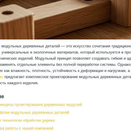
 модульных деревянных деталей — это искусство сочетания традицион
 универсальных и экологичных материалов, который используется в про
хнических изделий. Модульный принцип позволяет создавать гибкие и а
заменять отдельные элементы без полной переработки системы. Однако
их как влажность, плотность, устойчивость к деформации и нагрузкам, 
е»
предлагает комплексное проектирование модульных деревянных детал
сть каждого изделия.
ие
инципы проектирования деревянных модулей
ботки модульных деревянных деталей
 технологии обработки дерева
а работы с нашей компанией