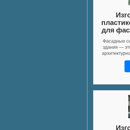
Изг
пластик
для фас
Фасадные с
здания — это
архитектурн
Изг