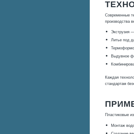
ТЕХН
Современные те
производства в
Экструзия —
Литье под д
Термоформо
Выдувное фо
Комбинирова
Каждая техноло
стандартам без
ПРИМ
Пластиковые из
Монтаж водо
Создание ве