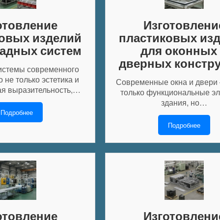
отовление
Изготовлени
овых изделий
пластиковых из
адных систем
для оконных
дверных констр
истемы современного
 не только эстетика и
Современные окна и двери 
ая выразительность,…
только функциональные э
здания, но…
Подробнее
Подробнее
отовление
Изготовлени