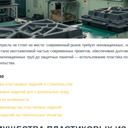
трасль не стоит на месте: современный рынок требует инновационных,
стали неотъемлемой частью современных проектов, обеспечивая долгов
нализационных труб до защитных панелей — использование пластика по
тельства.
ие
а пластиковых изделий в строительстве
ковых изделий для строительных нужд
 их особенности
производства пластиковых изделий
изделий на строительных объектах