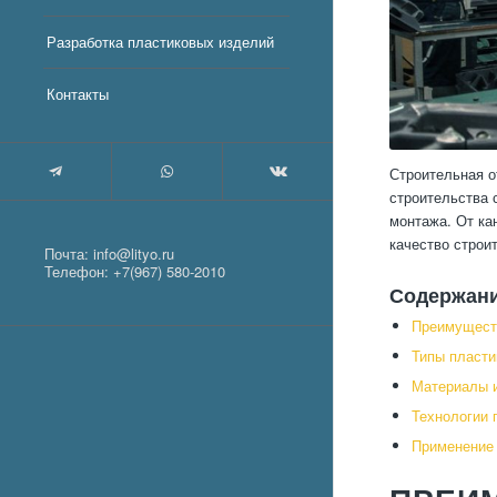
Разработка пластиковых изделий
Контакты
Строительная о
строительства 
монтажа. От ка
качество строи
Почта:
info@lityo.ru
Телефон:
+7(967) 580-2010
Содержан
Преимуществ
Типы пласти
Материалы и
Технологии 
Применение 