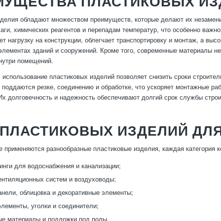
МУЩЕСТВА ПЛАСТИКОВЫХ ИЗ
делия обладают множеством преимуществ, которые делают их незамени
аги, химических реагентов и перепадам температур, что особенно важн
ет нагрузку на конструкции, облегчает транспортировку и монтаж, а выс
элементах зданий и сооружений. Кроме того, современные материалы н
нутри помещений.
 использование пластиковых изделий позволяет снизить сроки строите
 поддаются резке, соединению и обработке, что ускоряет монтажные ра
Их долговечность и надежность обеспечивают долгий срок службы стро
 ПЛАСТИКОВЫХ ИЗДЕЛИЙ ДЛ
е применяются разнообразные пластиковые изделия, каждая категория к
инги для водоснабжения и канализации;
нтиляционных систем и воздуховоды;
нели, облицовка и декоративные элементы;
лементы, уголки и соединители;
е материалы и подложки под полы.