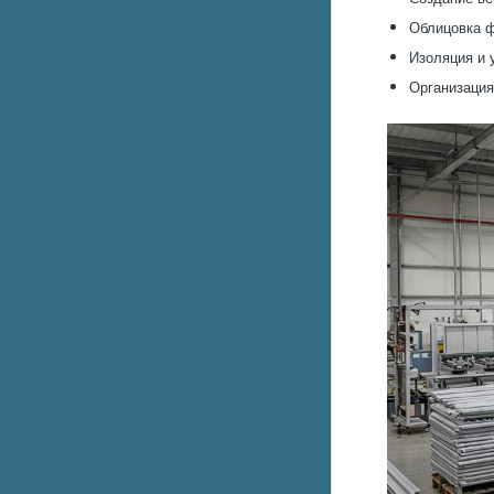
Облицовка ф
Изоляция и 
Организация