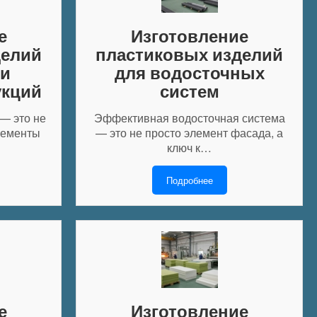
е
Изготовление
делий
пластиковых изделий
 и
для водосточных
укций
систем
— это не
Эффективная водосточная система
лементы
— это не просто элемент фасада, а
ключ к…
Подробнее
е
Изготовление